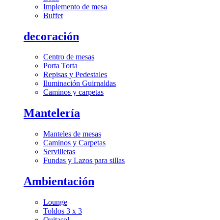
Implemento de mesa
Buffet
decoración
Centro de mesas
Porta Torta
Repisas y Pedestales
Iluminación Guirnaldas
Caminos y carpetas
Mantelería
Manteles de mesas
Caminos y Carpetas
Servilletas
Fundas y Lazos para sillas
Ambientación
Lounge
Toldos 3 x 3
Quitasol