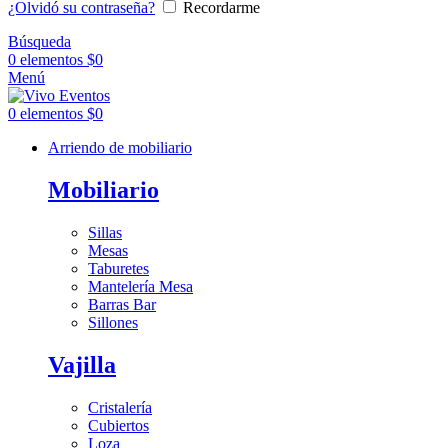
¿Olvidó su contraseña?
Recordarme
Búsqueda
0
elementos
$
0
Menú
0
elementos
$
0
Arriendo de mobiliario
Mobiliario
Sillas
Mesas
Taburetes
Mantelería Mesa
Barras Bar
Sillones
Vajilla
Cristalería
Cubiertos
Loza