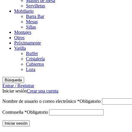
Mantel de mesa
Servilletas
Mobiliario
Barra Bar
Mesas
Sillas
Montajes
Otros
Próximamente
Vajilla
Buffet
Cristalería
Cubiertos
Loza
Búsqueda
Entrar / Registrar
Iniciar sesión
Crear una cuenta
Nombre de usuario o correo electrónico
*
Obligatorio
Contraseña
*
Obligatorio
Iniciar sesión