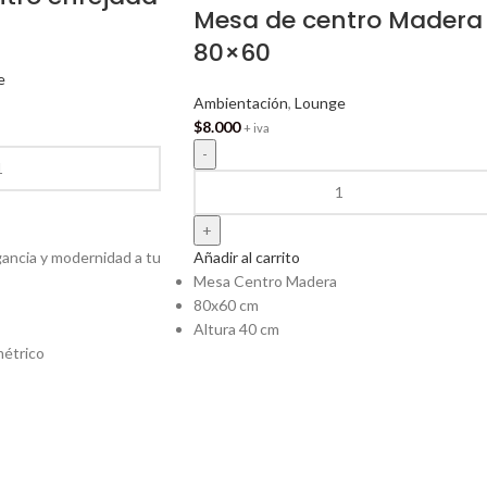
Mesa de centro Madera
80×60
e
Ambientación
,
Lounge
$
8.000
+ iva
gancia y modernidad a tu
Añadir al carrito
Mesa Centro Madera
80x60 cm
Altura 40 cm
métrico