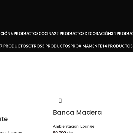
CCIÓN
6 PRODUCTOS
COCINA
22 PRODUCTOS
DECORACIÓN
34 PRODU
37 PRODUCTOS
OTROS
3 PRODUCTOS
PRÓXIMAMENTE
14 PRODUCTOS
Banca Madera
ute
Ambientación
,
Lounge
bras
,
Lounge
$
9.000
+ iva