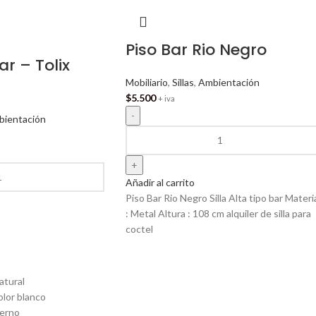
Piso Bar Rio Negro
r – Tolix
Mobiliario
,
Sillas
,
Ambientación
$
5.500
+ iva
ientación
Añadir al carrito
Piso Bar Rio Negro Silla Alta tipo bar Materi
: Metal Altura : 108 cm alquiler de silla para
coctel
atural
olor blanco
derno