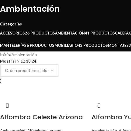
Ambientación
Categorías
ACCESORIOS
26 PRODUCTOS
AMBIENTACIÓN
41 PRODUCTOS
CALEFA
MANTELERÍA
26 PRODUCTOS
MOBILIARIO
43 PRODUCTOS
MONTAJES
Inicio
Ambientación
Mostrar
9
12
18
24
Alfombra Celeste Arizona
Alfombra Y
Ambientación
,
Alfombras
,
Lounge
Ambientación
,
Alfom