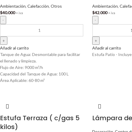
Ambientación
,
Calefacción
,
Otros
Ambientación
,
Calefa
$
40.000
$
42.000
+ iva
+ iva
Añadir al carrito
Añadir al carrito
Tanque de Agua: Desmontable para facilitar
Estufa Patio - Incluye
el llenado y limpieza.
Flujo de Aire: 9000 m³/h
Capacidad del Tanque de Agua: 100 L
Área Aplicable: 60-80 m²
Estufa Terraza ( c/gas 5
Lámpara de 
kilos)
Decoración
,
Centro d