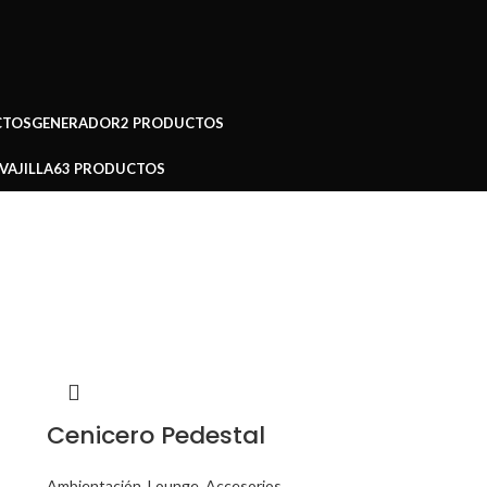
CTOS
GENERADOR
2 PRODUCTOS
VAJILLA
63 PRODUCTOS
Cenicero Pedestal
Ambientación
,
Lounge
,
Accesorios