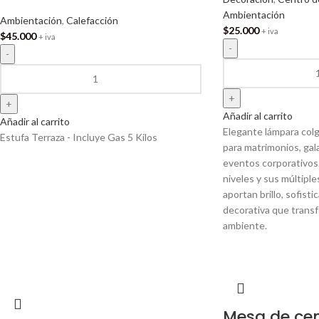
Ambientación
Ambientación
,
Calefacción
$
25.000
+ iva
$
45.000
+ iva
Añadir al carrito
Añadir al carrito
Elegante lámpara colga
Estufa Terraza - Incluye Gas 5 Kilos
para matrimonios, gal
eventos corporativos
niveles y sus múltiple
aportan brillo, sofisti
decorativa que transf
ambiente.
Mesa de cen