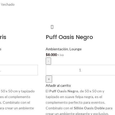
or techado
ris
Puff Oasis Negro
e
Ambientación
,
Lounge
$
8.000
+ iva
Añadir al carrito
e 50 x 50 cm y tapizado
El
Puff Oasis Negro
, de 50 x 50 cm y
, es el complemento
tapizado en suave felpa negra, es el
s. Combínalo con el
complemento perfecto para eventos.
ra crear un ambiente
Combínalo con el
Sillón Oasis Doble
para
crear un ambiente elegante y exclusivo.