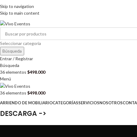
ARRIENDO DE MOBILIARIO PARA EVENTOS
Skip to navigation
HORARIOS DE ATENCIÓN: 8:00 - 17:00 HORAS
Skip to main content
ARRIENDO DE MOBILIARIO PARA EVENTOS
Seleccionar categoría
Búsqueda
Entrar / Registrar
Búsqueda
36
elementos
$
498.000
Menú
36
elementos
$
498.000
ARRIENDO DE MOBILIARIO
CATEGORÍAS
SERVICIOS
NOSOTROS
CONTA
DESCARGA ->