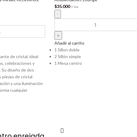
$
35.000
+ iva
Añadir al carrito
1 Sillon doble
nte de cristal, ideal
2 Sillón simple
as, celebraciones y
1 Mesa centro
. Su diseño de dos
s piezas de cristal
cación y una iluminación
orma cualquier
tro enrejada