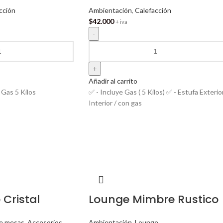
cción
Ambientación
,
Calefacción
$
42.000
+ iva
Añadir al carrito
 Gas 5 Kilos
✅ - Incluye Gas ( 5 Kilos) ✅ - Estufa Exterior
Interior / con gas
Cristal
Lounge Mimbre Rustico
e mesas
,
Accesorios
,
Ambientación
,
Lounge