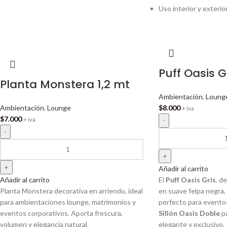
Uso interior y exteri
Puff Oasis G
Planta Monstera 1,2 mt
Ambientación
,
Loung
Ambientación
,
Lounge
$
8.000
+ iva
$
7.000
+ iva
Añadir al carrito
Añadir al carrito
El
Puff Oasis Gris
, d
Planta Monstera decorativa en arriendo, ideal
en suave felpa negra
para ambientaciones lounge, matrimonios y
perfecto para evento
eventos corporativos. Aporta frescura,
Sillón Oasis Doble
pa
volumen y elegancia natural.
elegante y exclusivo.