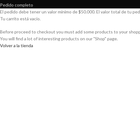
Pedido completo
El pedido debe tener un valor mínimo de
$
50.000
. El valor total de tu p
Tu carrito está vacío.
Before proceed to checkout you must add some products to your shopp
You will find a lot of interesting products on our "Shop" page.
Volver a la tienda