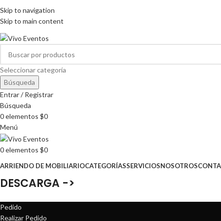
ARRIENDO DE MOBILIARIO PARA EVENTOS
Skip to navigation
HORARIOS DE ATENCIÓN: 8:00 - 17:00 HORAS
Skip to main content
ARRIENDO DE MOBILIARIO PARA EVENTOS
Seleccionar categoría
Búsqueda
Entrar / Registrar
Búsqueda
0
elementos
$
0
Menú
0
elementos
$
0
ARRIENDO DE MOBILIARIO
CATEGORÍAS
SERVICIOS
NOSOTROS
CONTA
DESCARGA ->
Pedido
Realizar Pedido