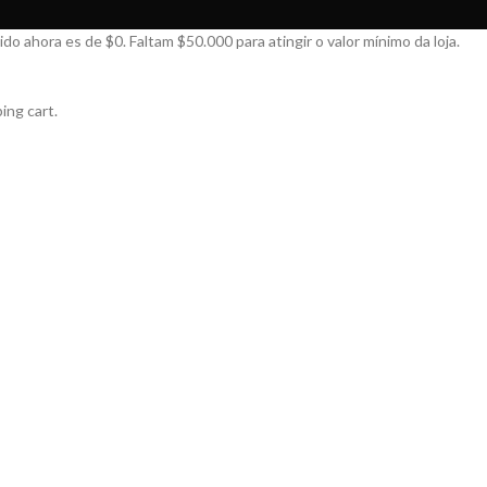
edido ahora es de
$
0
. Faltam
$
50.000
para atingir o valor mínimo da loja.
ing cart.