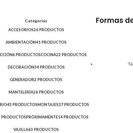
Formas d
Categorías
ACCESORIOS
26 PRODUCTOS
AMBIENTACIÓN
41 PRODUCTOS
ACCIÓN
6 PRODUCTOS
COCINA
22 PRODUCTOS
Té
DECORACIÓN
34 PRODUCTOS
GENERADOR
2 PRODUCTOS
MANTELERÍA
26 PRODUCTOS
RIO
43 PRODUCTOS
MONTAJES
37 PRODUCTOS
3 PRODUCTOS
PRÓXIMAMENTE
14 PRODUCTOS
VAJILLA
63 PRODUCTOS