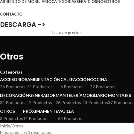
ARRIENDO DE MOBILIARIO
CATEGORÍAS
SERVICIOS
NOSOTROS
CONTACTO
DESCARGA ->
Lista de precios
Otros
Categorías
ACCESORIOS
AMBIENTACIÓN
CALEFACCIÓN
COCINA
26 Productos
41 Productos
6 Productos
22 Productos
DECORACIÓN
GENERADOR
MANTELERÍA
MOBILIARIO
MONTAJES
34 Productos
2 Productos
26 Productos
43 Productos
37 Productos
OTROS
PRÓXIMAMENTE
VAJILLA
3 Productos
14 Productos
63 Productos
Inicio
Otros
Mostrando los 3 resultados