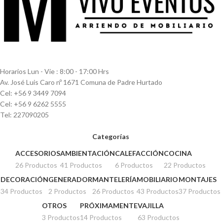
Horarios Lun - Vie : 8:00 - 17:00 Hrs
Av. José Luis Caro nº 1671 Comuna de Padre Hurtado
Cel: +56 9 3449 7094
Cel: +56 9 6262 5555
Tel: 227090205
Categorías
ACCESORIOS
AMBIENTACIÓN
CALEFACCIÓN
COCINA
26 Productos
41 Productos
6 Productos
22 Productos
DECORACIÓN
GENERADOR
MANTELERÍA
MOBILIARIO
MONTAJES
34 Productos
2 Productos
26 Productos
43 Productos
37 Productos
OTROS
PRÓXIMAMENTE
VAJILLA
3 Productos
14 Productos
63 Productos