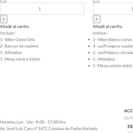
Añadir al carrito
Añadir al carrito
Incluye :
incluye :
1- Sillón Oasis Gris
1- Sillon blanco curvo
2- Bancas de madera
4 - puff negros cuadr
1- Alfombra
2 - puff blanco circula
1- Mesa centro Vidrio
1- Alfombra
1- Mesa centro vidrio
ACC
26 P
Horarios Lun - Vie : 8:00 - 17:00 Hrs
D
Av. José Luis Caro nº 1671 Comuna de Padre Hurtado