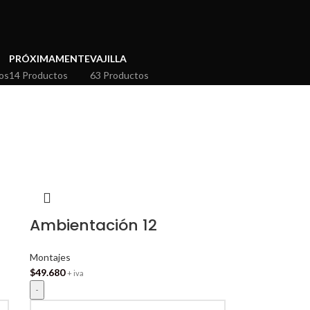
PRÓXIMAMENTE
VAJILLA
os
14 Productos
63 Productos
Ambientación 12
Montajes
$
49.680
+ iva