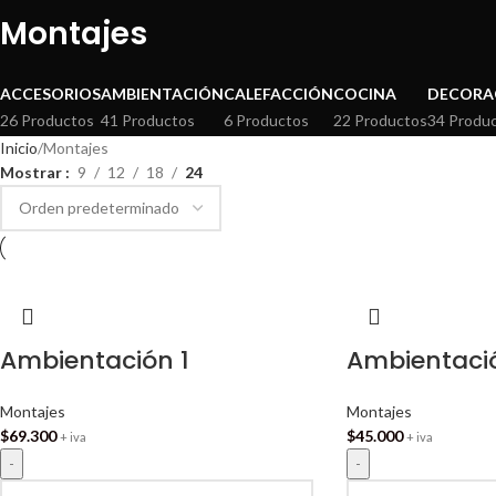
Montajes
ACCESORIOS
AMBIENTACIÓN
CALEFACCIÓN
COCINA
DECORA
26 Productos
41 Productos
6 Productos
22 Productos
34 Produ
Inicio
Montajes
Mostrar
9
12
18
24
Ambientación 1
Ambientaci
Montajes
Montajes
$
69.300
$
45.000
+ iva
+ iva