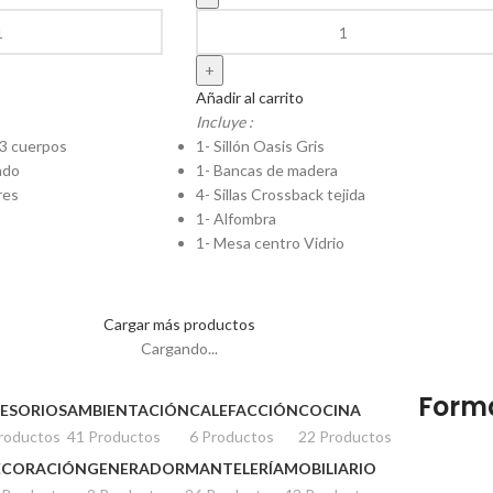
Añadir al carrito
Incluye :
 3 cuerpos
1- Sillón Oasis Gris
ado
1- Bancas de madera
res
4- Sillas Crossback tejida
1- Alfombra
1- Mesa centro Vidrio
Cargar más productos
Cargando...
Form
ESORIOS
AMBIENTACIÓN
CALEFACCIÓN
COCINA
roductos
41 Productos
6 Productos
22 Productos
ECORACIÓN
GENERADOR
MANTELERÍA
MOBILIARIO