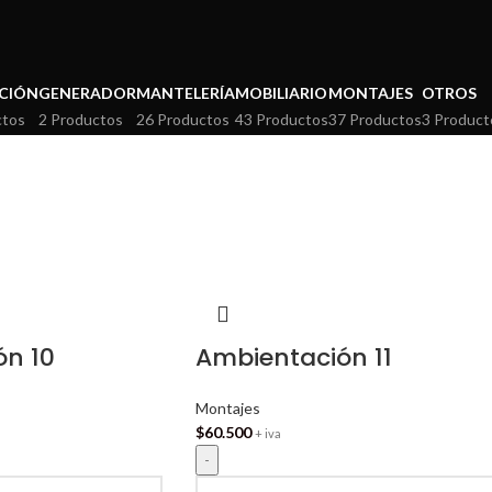
CIÓN
GENERADOR
MANTELERÍA
MOBILIARIO
MONTAJES
OTROS
ctos
2 Productos
26 Productos
43 Productos
37 Productos
3 Product
ón 10
Ambientación 11
Montajes
$
60.500
+ iva