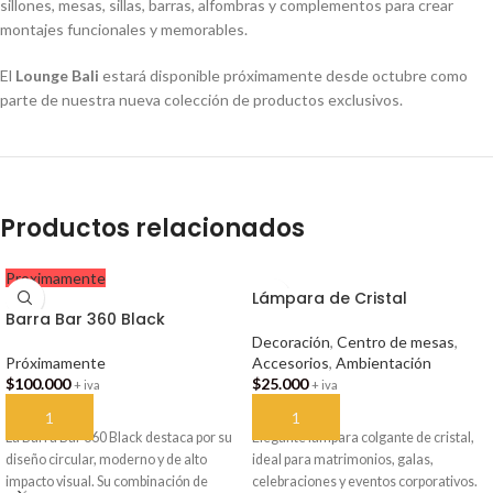
sillones, mesas, sillas, barras, alfombras y complementos para crear
montajes funcionales y memorables.
El
Lounge Bali
estará disponible próximamente desde octubre como
parte de nuestra nueva colección de productos exclusivos.
Productos relacionados
Proximamente
Lámpara de Cristal
Barra Bar 360 Black
Decoración
,
Centro de mesas
,
Próximamente
Accesorios
,
Ambientación
$
100.000
$
25.000
+ iva
+ iva
AÑADIR AL CARRITO
AÑADIR AL CARRITO
La Barra Bar 360 Black destaca por su
Elegante lámpara colgante de cristal,
diseño circular, moderno y de alto
ideal para matrimonios, galas,
impacto visual. Su combinación de
celebraciones y eventos corporativos.