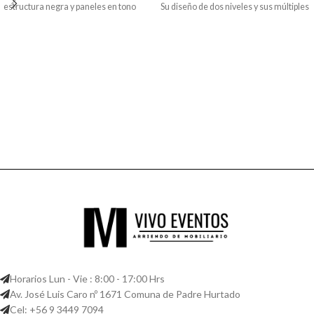
estructura negra y paneles en tono
Su diseño de dos niveles y sus múltiples
natural crea una imagen elegante y
piezas de cristal aportan brillo,
muy atractiva. Es ideal para
sofisticación y una iluminación
matrimonios, eventos corporativos,
decorativa que transforma cualquier
activaciones de marca, fiestas y
ambiente.
celebraciones premium. Medidas: 3,6
m de diámetro y 1 m de alto. Disponible
próximamente para arriendo en
VivoEventos.
Horarios Lun - Vie : 8:00 - 17:00 Hrs
Av. José Luis Caro nº 1671 Comuna de Padre Hurtado
Cel: +56 9 3449 7094