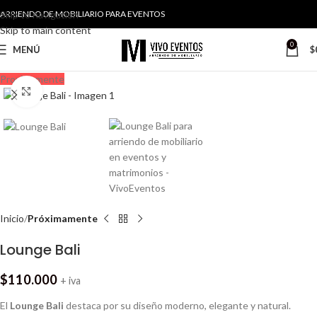
Skip to navigation
ARRIENDO DE MOBILIARIO PARA EVENTOS
Skip to main content
0
MENÚ
$
Proximamente
Haga Click para agrandar
Inicio
Próximamente
Lounge Bali
$
110.000
+ iva
El
Lounge Bali
destaca por su diseño moderno, elegante y natural.