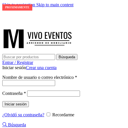
Skip to navigation
Skip to main content
PROXIMAMENTE
PROXIMAMENTE
PROXIMAMENTE
ARRIENDO DE MOBILIARIO PARA EVENTOS
HORARIOS DE ATENCIÓN: 8:00 - 17:00 HORAS
ARRIENDO DE MOBILIARIO PARA EVENTOS
Búsqueda
Entrar / Registrar
Iniciar sesión
Crear una cuenta
Obligatorio
Nombre de usuario o correo electrónico
*
Obligatorio
Contraseña
*
Iniciar sesión
¿Olvidó su contraseña?
Recordarme
Búsqueda