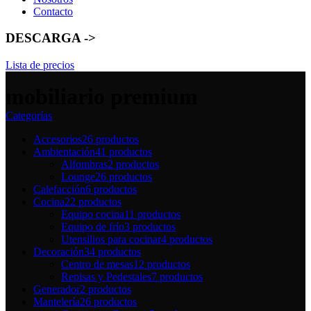
Contacto
DESCARGA ->
Lista de precios
mobiliario premium
Categorías
Accesorios
26 productos
Ambientación
41 productos
Alfombras
2 productos
Lounge
26 productos
Calefacción
6 productos
Cocina
22 productos
Equipo cocina
11 productos
Equipo de frío
3 productos
Utensilios para cocinar
4 productos
Decoración
34 productos
Centro de mesas
12 productos
Repisas y Pedestales
7 productos
Generador
2 productos
Mantelería
26 productos