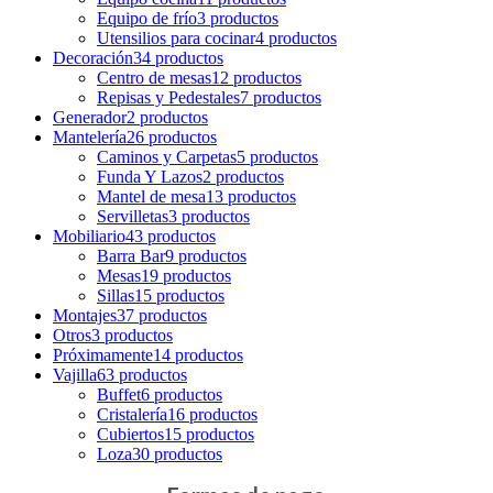
Equipo de frío
3 productos
Utensilios para cocinar
4 productos
Decoración
34 productos
Centro de mesas
12 productos
Repisas y Pedestales
7 productos
Generador
2 productos
Mantelería
26 productos
Caminos y Carpetas
5 productos
Funda Y Lazos
2 productos
Mantel de mesa
13 productos
Servilletas
3 productos
Mobiliario
43 productos
Barra Bar
9 productos
Mesas
19 productos
Sillas
15 productos
Montajes
37 productos
Otros
3 productos
Próximamente
14 productos
Vajilla
63 productos
Buffet
6 productos
Cristalería
16 productos
Cubiertos
15 productos
Loza
30 productos