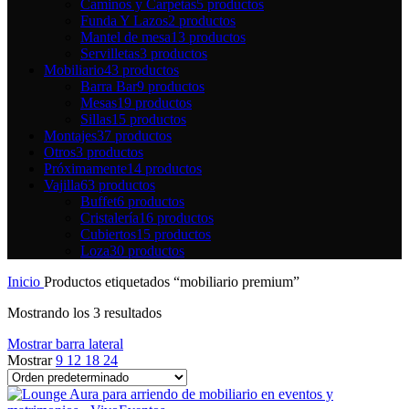
Caminos y Carpetas
5 productos
Funda Y Lazos
2 productos
Mantel de mesa
13 productos
Servilletas
3 productos
Mobiliario
43 productos
Barra Bar
9 productos
Mesas
19 productos
Sillas
15 productos
Montajes
37 productos
Otros
3 productos
Próximamente
14 productos
Vajilla
63 productos
Buffet
6 productos
Cristalería
16 productos
Cubiertos
15 productos
Loza
30 productos
Inicio
Productos etiquetados “mobiliario premium”
Mostrando los 3 resultados
Mostrar barra lateral
Mostrar
9
12
18
24