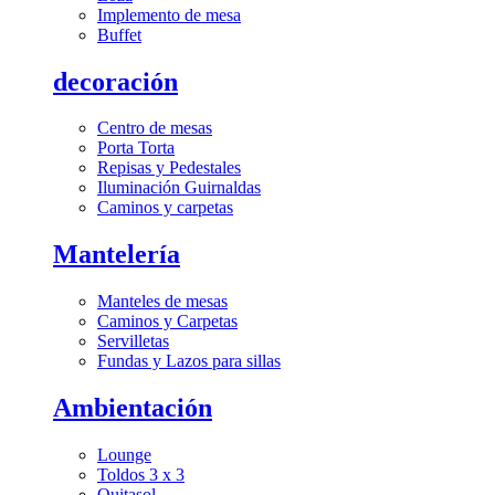
Implemento de mesa
Buffet
decoración
Centro de mesas
Porta Torta
Repisas y Pedestales
Iluminación Guirnaldas
Caminos y carpetas
Mantelería
Manteles de mesas
Caminos y Carpetas
Servilletas
Fundas y Lazos para sillas
Ambientación
Lounge
Toldos 3 x 3
Quitasol