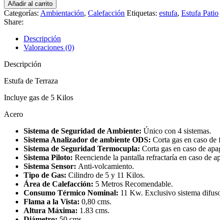
Añadir al carrito
Categorías:
Ambientación
,
Calefacción
Etiquetas:
estufa
,
Estufa Patio
Share:
Descripción
Valoraciones (0)
Descripción
Estufa de Terraza
Incluye gas de 5 Kilos
Acero
Sistema de Seguridad de Ambiente:
Único con 4 sistemas.
Sistema Analizador de ambiente ODS:
Corta gas en caso de 
Sistema de Seguridad Termocupla:
Corta gas en caso de apag
Sistema Piloto:
Reenciende la pantalla refractaría en caso de a
Sistema Sensor:
Anti-volcamiento.
Tipo de Gas:
Cilindro de 5 y 11 Kilos.
Área de Calefacción:
5 Metros Recomendable.
Consumo Térmico Nominal:
11 Kw. Exclusivo sistema difuso
Flama
a la Vista:
0,80 cms.
Altura Máxima:
1.83 cms.
Diámetro:
50 cms.