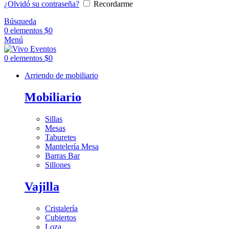
¿Olvidó su contraseña?
Recordarme
Búsqueda
0
elementos
$
0
Menú
0
elementos
$
0
Arriendo de mobiliario
Mobiliario
Sillas
Mesas
Taburetes
Mantelería Mesa
Barras Bar
Sillones
Vajilla
Cristalería
Cubiertos
Loza