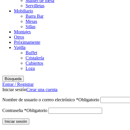
Mantel de mesa
Servilletas
Mobiliario
Barra Bar
Mesas
Sillas
Montajes
Otros
Próximamente
Vajilla
Buffet
Cristalería
Cubiertos
Loza
Búsqueda
Entrar / Registrar
Iniciar sesión
Crear una cuenta
Nombre de usuario o correo electrónico
*
Obligatorio
Contraseña
*
Obligatorio
Iniciar sesión