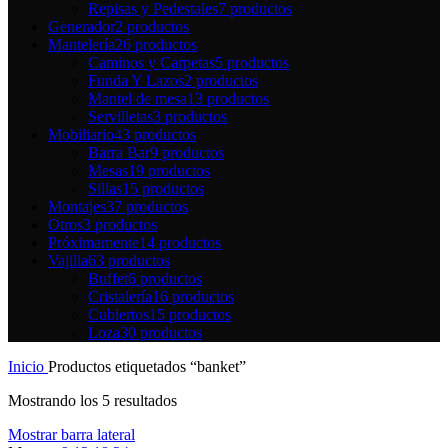
Repisas y Pedestales
7 productos
Generador
2 productos
Mantelería
26 productos
Caminos y Carpetas
5 productos
Funda Y Lazos
2 productos
Mantel de mesa
13 productos
Servilletas
3 productos
Mobiliario
43 productos
Barra Bar
9 productos
Mesas
19 productos
Sillas
15 productos
Montajes
37 productos
Otros
3 productos
Próximamente
14 productos
Vajilla
63 productos
Buffet
6 productos
Cristalería
16 productos
Cubiertos
15 productos
Loza
30 productos
Inicio
Productos etiquetados “banket”
Mostrando los 5 resultados
Mostrar barra lateral