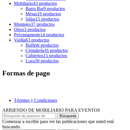
Mobiliario
43 productos
Barra Bar
9 productos
Mesas
19 productos
Sillas
15 productos
Montajes
37 productos
Otros
3 productos
Próximamente
14 productos
Vajilla
63 productos
Buffet
6 productos
Cristalería
16 productos
Cubiertos
15 productos
Loza
30 productos
Formas de pago
Término y Condiciones
ARRIENDO DE MOBILIARIO PARA EVENTOS
Búsqueda
Comenzar a escribir para ver las publicaciones que usted está
buscando.