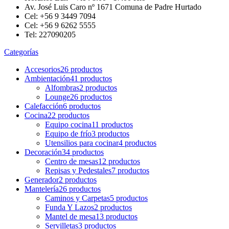
Av. José Luis Caro nº 1671 Comuna de Padre Hurtado
Cel: +56 9 3449 7094
Cel: +56 9 6262 5555
Tel: 227090205
Categorías
Accesorios
26 productos
Ambientación
41 productos
Alfombras
2 productos
Lounge
26 productos
Calefacción
6 productos
Cocina
22 productos
Equipo cocina
11 productos
Equipo de frío
3 productos
Utensilios para cocinar
4 productos
Decoración
34 productos
Centro de mesas
12 productos
Repisas y Pedestales
7 productos
Generador
2 productos
Mantelería
26 productos
Caminos y Carpetas
5 productos
Funda Y Lazos
2 productos
Mantel de mesa
13 productos
Servilletas
3 productos