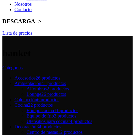
Nosotros
Contacto
DESCARGA ->
Lista de precios
banket
Categorías
Accesorios
26 productos
Ambientación
41 productos
Alfombras
2 productos
Lounge
26 productos
Calefacción
6 productos
Cocina
22 productos
Equipo cocina
11 productos
Equipo de frío
3 productos
Utensilios para cocinar
4 productos
Decoración
34 productos
Centro de mesas
12 productos