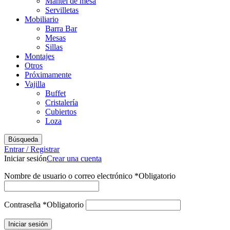
Mantel de mesa
Servilletas
Mobiliario
Barra Bar
Mesas
Sillas
Montajes
Otros
Próximamente
Vajilla
Buffet
Cristalería
Cubiertos
Loza
Búsqueda
Entrar / Registrar
Iniciar sesión
Crear una cuenta
Nombre de usuario o correo electrónico
*
Obligatorio
Contraseña
*
Obligatorio
Iniciar sesión