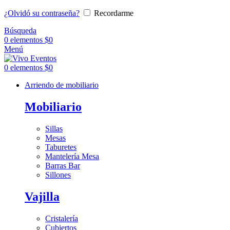
¿Olvidó su contraseña?
Recordarme
Búsqueda
0
elementos
$
0
Menú
0
elementos
$
0
Arriendo de mobiliario
Mobiliario
Sillas
Mesas
Taburetes
Mantelería Mesa
Barras Bar
Sillones
Vajilla
Cristalería
Cubiertos