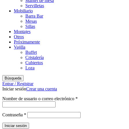
Mantel de mesa
Servilletas
Mobiliario
Barra Bar
Mesas
Sillas
Montajes
Otros
Próximamente
Vajilla
Buffet
Cristalería
Cubiertos
Loza
Búsqueda
Entrar / Registrar
Iniciar sesión
Crear una cuenta
Obligatorio
Nombre de usuario o correo electrónico
*
Obligatorio
Contraseña
*
Iniciar sesión