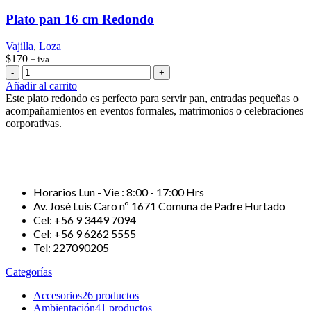
Plato pan 16 cm Redondo
Vajilla
,
Loza
$
170
+ iva
Plato
pan
Añadir al carrito
16
Este plato redondo es perfecto para servir pan, entradas pequeñas o
cm
acompañamientos en eventos formales, matrimonios o celebraciones
Redondo
corporativas.
cantidad
Horarios Lun - Vie : 8:00 - 17:00 Hrs
Av. José Luis Caro nº 1671 Comuna de Padre Hurtado
Cel: +56 9 3449 7094
Cel: +56 9 6262 5555
Tel: 227090205
Categorías
Accesorios
26 productos
Ambientación
41 productos