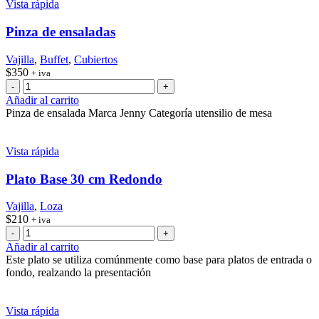
Vista rápida
Pinza de ensaladas
Vajilla
,
Buffet
,
Cubiertos
$
350
+ iva
Pinza
de
Añadir al carrito
ensaladas
Pinza de ensalada Marca Jenny Categoría utensilio de mesa
cantidad
Vista rápida
Plato Base 30 cm Redondo
Vajilla
,
Loza
$
210
+ iva
Plato
Base
Añadir al carrito
30
Este plato se utiliza comúnmente como base para platos de entrada o
cm
fondo, realzando la presentación
Redondo
cantidad
Vista rápida