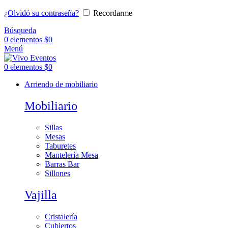
¿Olvidó su contraseña?
Recordarme
Búsqueda
0
elementos
$
0
Menú
0
elementos
$
0
Arriendo de mobiliario
Mobiliario
Sillas
Mesas
Taburetes
Mantelería Mesa
Barras Bar
Sillones
Vajilla
Cristalería
Cubiertos