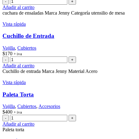
Cuchara
de
Añadir al carrito
ensaladas
cuchara de ensaladas Marca Jenny Categoría utensilio de mesa
cantidad
Vista rápida
Cuchillo de Entrada
Vajilla
,
Cubiertos
$
170
+ iva
Cuchillo
de
Añadir al carrito
Entrada
Cuchillo de entrada Marca Jenny Material Acero
cantidad
Vista rápida
Paleta Torta
Vajilla
,
Cubiertos
,
Accesorios
$
400
+ iva
Paleta
Torta
Añadir al carrito
cantidad
Paleta torta