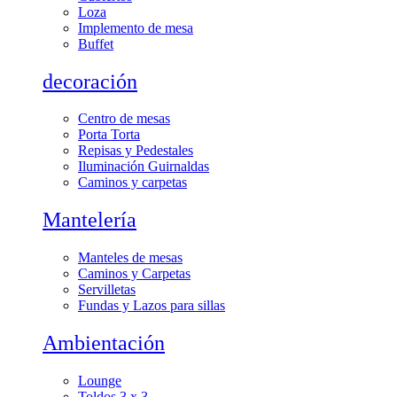
Loza
Implemento de mesa
Buffet
decoración
Centro de mesas
Porta Torta
Repisas y Pedestales
Iluminación Guirnaldas
Caminos y carpetas
Mantelería
Manteles de mesas
Caminos y Carpetas
Servilletas
Fundas y Lazos para sillas
Ambientación
Lounge
Toldos 3 x 3