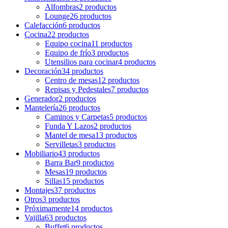
Alfombras
2 productos
Lounge
26 productos
Calefacción
6 productos
Cocina
22 productos
Equipo cocina
11 productos
Equipo de frío
3 productos
Utensilios para cocinar
4 productos
Decoración
34 productos
Centro de mesas
12 productos
Repisas y Pedestales
7 productos
Generador
2 productos
Mantelería
26 productos
Caminos y Carpetas
5 productos
Funda Y Lazos
2 productos
Mantel de mesa
13 productos
Servilletas
3 productos
Mobiliario
43 productos
Barra Bar
9 productos
Mesas
19 productos
Sillas
15 productos
Montajes
37 productos
Otros
3 productos
Próximamente
14 productos
Vajilla
63 productos
Buffet
6 productos