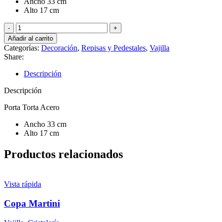
Ancho 33 cm
Alto 17 cm
Porta
Torta
Añadir al carrito
Acero
Categorías:
Decoración
,
Repisas y Pedestales
,
Vajilla
33
Share:
cm
cantidad
Descripción
Descripción
Porta Torta Acero
Ancho 33 cm
Alto 17 cm
Productos relacionados
Vista rápida
Copa Martini