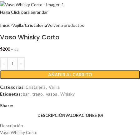
Haga Click para agrandar
Inicio
Vajilla
Cristalería
Volver a productos
Vaso Whisky Corto
$
200
+ iva
AÑADIR AL CARRITO
Categorías:
Cristalería
,
Vajilla
Etiquetas:
bar
,
trago
,
vasos
,
Whisky
Share:
DESCRIPCIÓN
VALORACIONES (0)
Descripción
Vaso Whisky Corto