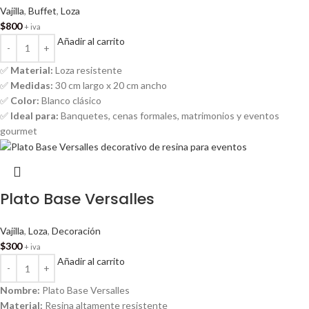
Vajilla
,
Buffet
,
Loza
$
800
+ iva
Añadir al carrito
✅
Material:
Loza resistente
✅
Medidas:
30 cm largo x 20 cm ancho
✅
Color:
Blanco clásico
✅
Ideal para:
Banquetes, cenas formales, matrimonios y eventos
gourmet
Plato Base Versalles
Vajilla
,
Loza
,
Decoración
$
300
+ iva
Añadir al carrito
Nombre:
Plato Base Versalles
Material:
Resina altamente resistente