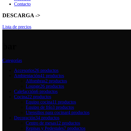
Contacto
DESCARGA ->
Lista de precios
bar
Categorías
Accesorios
26 productos
Ambientación
41 productos
Alfombras
2 productos
Lounge
26 productos
Calefacción
6 productos
Cocina
22 productos
Equipo cocina
11 productos
Equipo de frío
3 productos
Utensilios para cocinar
4 productos
Decoración
34 productos
Centro de mesas
12 productos
Repisas y Pedestales
7 productos