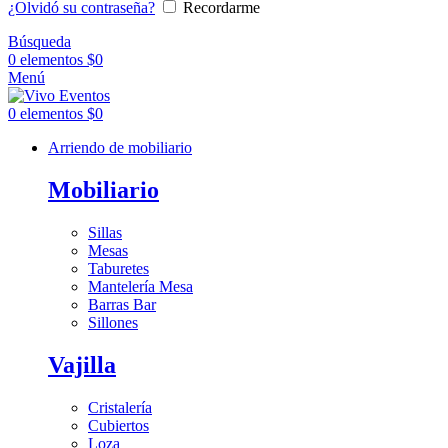
¿Olvidó su contraseña?
Recordarme
Búsqueda
0
elementos
$
0
Menú
0
elementos
$
0
Arriendo de mobiliario
Mobiliario
Sillas
Mesas
Taburetes
Mantelería Mesa
Barras Bar
Sillones
Vajilla
Cristalería
Cubiertos
Loza