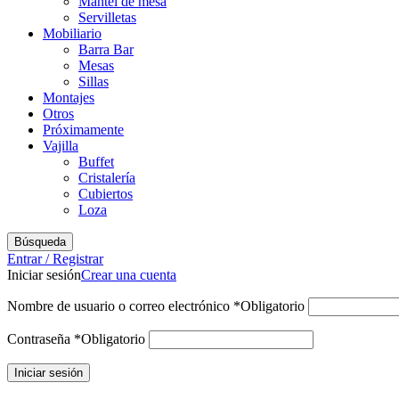
Mantel de mesa
Servilletas
Mobiliario
Barra Bar
Mesas
Sillas
Montajes
Otros
Próximamente
Vajilla
Buffet
Cristalería
Cubiertos
Loza
Búsqueda
Entrar / Registrar
Iniciar sesión
Crear una cuenta
Nombre de usuario o correo electrónico
*
Obligatorio
Contraseña
*
Obligatorio
Iniciar sesión