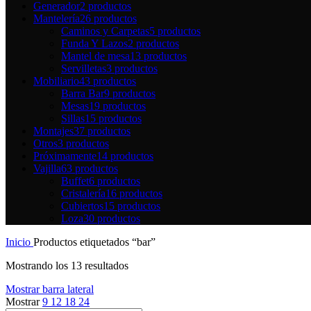
Generador
2 productos
Mantelería
26 productos
Caminos y Carpetas
5 productos
Funda Y Lazos
2 productos
Mantel de mesa
13 productos
Servilletas
3 productos
Mobiliario
43 productos
Barra Bar
9 productos
Mesas
19 productos
Sillas
15 productos
Montajes
37 productos
Otros
3 productos
Próximamente
14 productos
Vajilla
63 productos
Buffet
6 productos
Cristalería
16 productos
Cubiertos
15 productos
Loza
30 productos
Inicio
Productos etiquetados “bar”
Mostrando los 13 resultados
Mostrar barra lateral
Mostrar
9
12
18
24