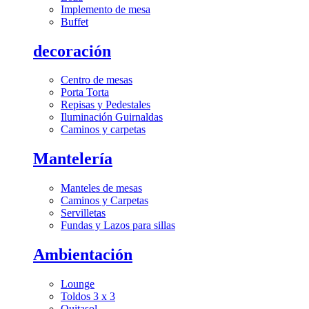
Implemento de mesa
Buffet
decoración
Centro de mesas
Porta Torta
Repisas y Pedestales
Iluminación Guirnaldas
Caminos y carpetas
Mantelería
Manteles de mesas
Caminos y Carpetas
Servilletas
Fundas y Lazos para sillas
Ambientación
Lounge
Toldos 3 x 3
Quitasol