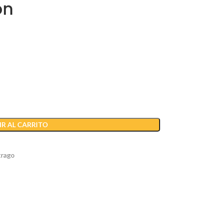
ón
R AL CARRITO
trago