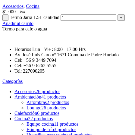
Accesorios
,
Cocina
$
1.000
+ iva
Termo Jarra 1.5L cantidad
Añadir al carrito
Termo para cafe o agua
Horarios Lun - Vie : 8:00 - 17:00 Hrs
Av. José Luis Caro nº 1671 Comuna de Padre Hurtado
Cel: +56 9 3449 7094
Cel: +56 9 6262 5555
Tel: 227090205
Categorías
Accesorios
26 productos
Ambientación
41 productos
Alfombras
2 productos
Lounge
26 productos
Calefacción
6 productos
Cocina
22 productos
Equipo cocina
11 productos
Equipo de frío
3 productos
Utensilios para cocinar
4 productos