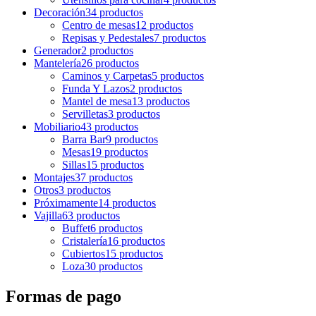
Decoración
34 productos
Centro de mesas
12 productos
Repisas y Pedestales
7 productos
Generador
2 productos
Mantelería
26 productos
Caminos y Carpetas
5 productos
Funda Y Lazos
2 productos
Mantel de mesa
13 productos
Servilletas
3 productos
Mobiliario
43 productos
Barra Bar
9 productos
Mesas
19 productos
Sillas
15 productos
Montajes
37 productos
Otros
3 productos
Próximamente
14 productos
Vajilla
63 productos
Buffet
6 productos
Cristalería
16 productos
Cubiertos
15 productos
Loza
30 productos
Formas de pago