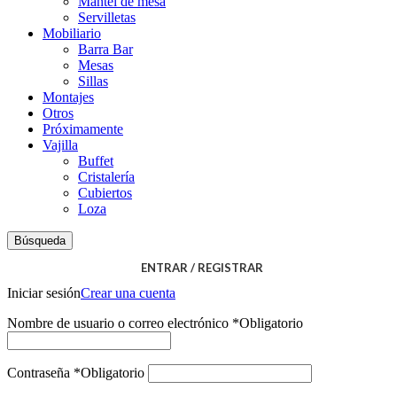
Mantel de mesa
Servilletas
Mobiliario
Barra Bar
Mesas
Sillas
Montajes
Otros
Próximamente
Vajilla
Buffet
Cristalería
Cubiertos
Loza
Búsqueda
ENTRAR / REGISTRAR
Iniciar sesión
Crear una cuenta
Nombre de usuario o correo electrónico
*
Obligatorio
Contraseña
*
Obligatorio