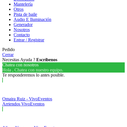
Mantelería
Otros
Pista de baile
Audio E Iluminación
Generador
Nosotros
Contacto
Entrar / Registrar
Pedido
Cerrar
Necesitas Ayuda ?
Escríbenos
Chatea con nosotros
Hola , Chatea con nuestro equipo.
Te responderemos lo antes posible.
Omaira Ruiz - VivoEventos
Arriendos VivoEventos