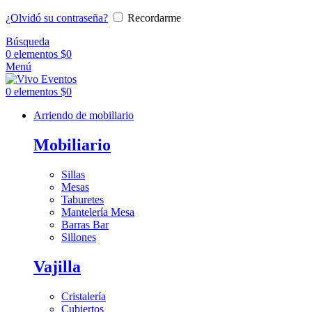
¿Olvidó su contraseña?
Recordarme
Búsqueda
0
elementos
$
0
Menú
0
elementos
$
0
Arriendo de mobiliario
Mobiliario
Sillas
Mesas
Taburetes
Mantelería Mesa
Barras Bar
Sillones
Vajilla
Cristalería
Cubiertos