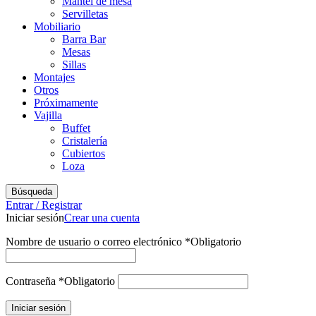
Mantel de mesa
Servilletas
Mobiliario
Barra Bar
Mesas
Sillas
Montajes
Otros
Próximamente
Vajilla
Buffet
Cristalería
Cubiertos
Loza
Búsqueda
Entrar / Registrar
Iniciar sesión
Crear una cuenta
Nombre de usuario o correo electrónico
*
Obligatorio
Contraseña
*
Obligatorio
Iniciar sesión