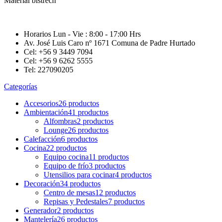
Material bistrech
Horarios Lun - Vie : 8:00 - 17:00 Hrs
Av. José Luis Caro nº 1671 Comuna de Padre Hurtado
Cel: +56 9 3449 7094
Cel: +56 9 6262 5555
Tel: 227090205
Categorías
Accesorios
26 productos
Ambientación
41 productos
Alfombras
2 productos
Lounge
26 productos
Calefacción
6 productos
Cocina
22 productos
Equipo cocina
11 productos
Equipo de frío
3 productos
Utensilios para cocinar
4 productos
Decoración
34 productos
Centro de mesas
12 productos
Repisas y Pedestales
7 productos
Generador
2 productos
Mantelería
26 productos