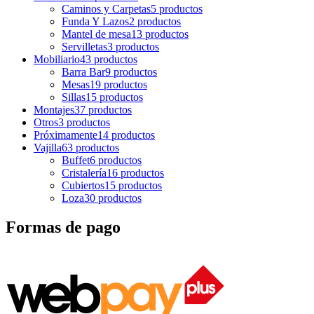
Caminos y Carpetas
5 productos
Funda Y Lazos
2 productos
Mantel de mesa
13 productos
Servilletas
3 productos
Mobiliario
43 productos
Barra Bar
9 productos
Mesas
19 productos
Sillas
15 productos
Montajes
37 productos
Otros
3 productos
Próximamente
14 productos
Vajilla
63 productos
Buffet
6 productos
Cristalería
16 productos
Cubiertos
15 productos
Loza
30 productos
Formas de pago