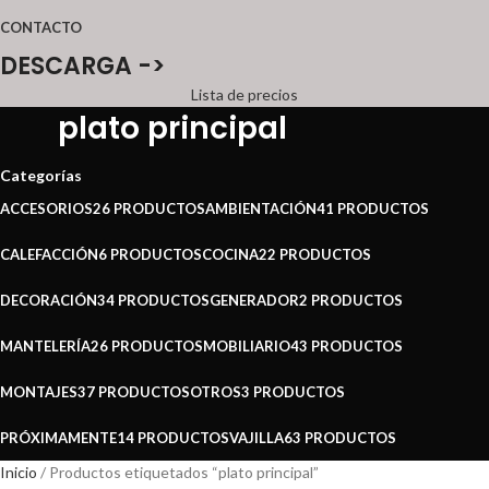
CONTACTO
DESCARGA ->
Lista de precios
plato principal
Categorías
ACCESORIOS
26 PRODUCTOS
AMBIENTACIÓN
41 PRODUCTOS
CALEFACCIÓN
6 PRODUCTOS
COCINA
22 PRODUCTOS
DECORACIÓN
34 PRODUCTOS
GENERADOR
2 PRODUCTOS
MANTELERÍA
26 PRODUCTOS
MOBILIARIO
43 PRODUCTOS
MONTAJES
37 PRODUCTOS
OTROS
3 PRODUCTOS
PRÓXIMAMENTE
14 PRODUCTOS
VAJILLA
63 PRODUCTOS
Inicio
Productos etiquetados “plato principal”