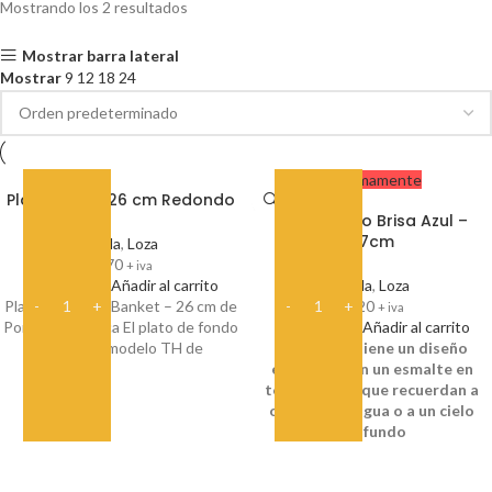
Mostrando los 2 resultados
Mostrar barra lateral
Mostrar
9
12
18
24
Proximamente
Plato Fondo 26 cm Redondo
Plato Fondo Brisa Azul –
27cm
Vajilla
,
Loza
$
170
+ iva
Añadir al carrito
Vajilla
,
Loza
Plato de Fondo Banket – 26 cm de
$
220
+ iva
Porcelana Blanca El plato de fondo
Añadir al carrito
de 26 cm, modelo TH de
Este plato tiene un diseño
elegante, con un esmalte en
tonos azules que recuerdan a
ondas en el agua o a un cielo
profundo