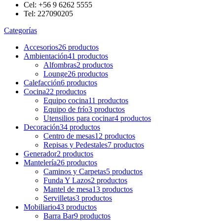
Cel: +56 9 6262 5555
Tel: 227090205
Categorías
Accesorios
26 productos
Ambientación
41 productos
Alfombras
2 productos
Lounge
26 productos
Calefacción
6 productos
Cocina
22 productos
Equipo cocina
11 productos
Equipo de frío
3 productos
Utensilios para cocinar
4 productos
Decoración
34 productos
Centro de mesas
12 productos
Repisas y Pedestales
7 productos
Generador
2 productos
Mantelería
26 productos
Caminos y Carpetas
5 productos
Funda Y Lazos
2 productos
Mantel de mesa
13 productos
Servilletas
3 productos
Mobiliario
43 productos
Barra Bar
9 productos