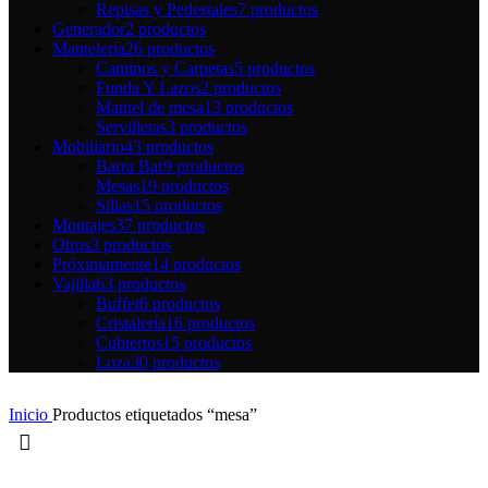
Repisas y Pedestales
7 productos
Generador
2 productos
Mantelería
26 productos
Caminos y Carpetas
5 productos
Funda Y Lazos
2 productos
Mantel de mesa
13 productos
Servilletas
3 productos
Mobiliario
43 productos
Barra Bar
9 productos
Mesas
19 productos
Sillas
15 productos
Montajes
37 productos
Otros
3 productos
Próximamente
14 productos
Vajilla
63 productos
Buffet
6 productos
Cristalería
16 productos
Cubiertos
15 productos
Loza
30 productos
Inicio
Productos etiquetados “mesa”