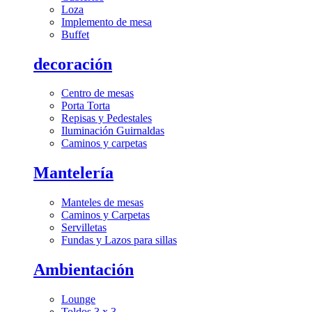
Loza
Implemento de mesa
Buffet
decoración
Centro de mesas
Porta Torta
Repisas y Pedestales
Iluminación Guirnaldas
Caminos y carpetas
Mantelería
Manteles de mesas
Caminos y Carpetas
Servilletas
Fundas y Lazos para sillas
Ambientación
Lounge
Toldos 3 x 3