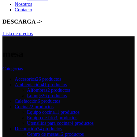
Nosotros
Contacto
DESCARGA ->
Lista de precios
mesa
Categorías
Accesorios
26 productos
Ambientación
41 productos
Alfombras
2 productos
Lounge
26 productos
Calefacción
6 productos
Cocina
22 productos
Equipo cocina
11 productos
Equipo de frío
3 productos
Utensilios para cocinar
4 productos
Decoración
34 productos
Centro de mesas
12 productos