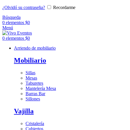
¿Olvidó su contraseña?
Recordarme
Búsqueda
0
elementos
$
0
Menú
0
elementos
$
0
Arriendo de mobiliario
Mobiliario
Sillas
Mesas
Taburetes
Mantelería Mesa
Barras Bar
Sillones
Vajilla
Cristalería
Cubiertos