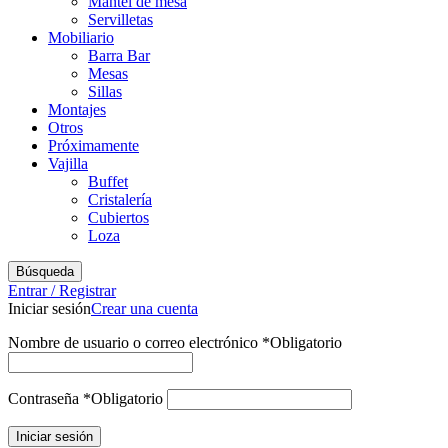
Mantel de mesa
Servilletas
Mobiliario
Barra Bar
Mesas
Sillas
Montajes
Otros
Próximamente
Vajilla
Buffet
Cristalería
Cubiertos
Loza
Búsqueda
Entrar / Registrar
Iniciar sesión
Crear una cuenta
Nombre de usuario o correo electrónico
*
Obligatorio
Contraseña
*
Obligatorio
Iniciar sesión