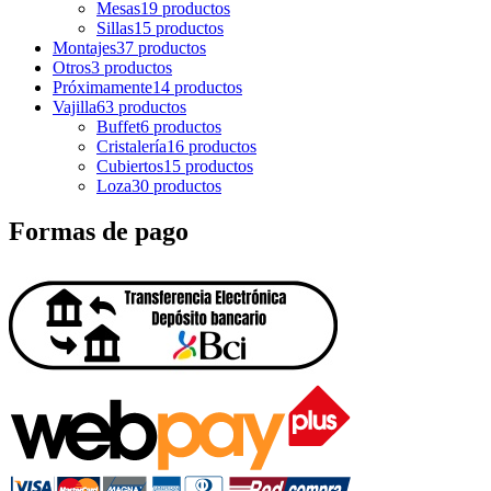
Mesas
19 productos
Sillas
15 productos
Montajes
37 productos
Otros
3 productos
Próximamente
14 productos
Vajilla
63 productos
Buffet
6 productos
Cristalería
16 productos
Cubiertos
15 productos
Loza
30 productos
Formas de pago