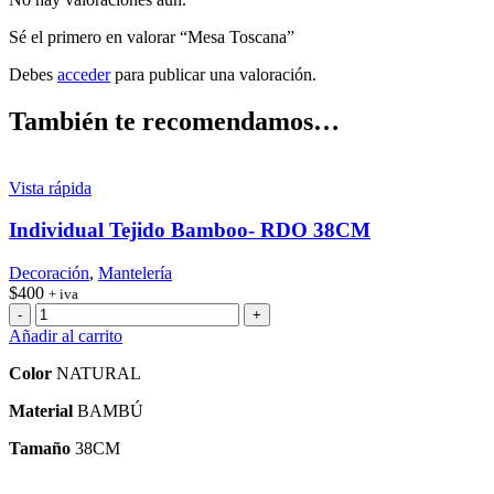
Sé el primero en valorar “Mesa Toscana”
Debes
acceder
para publicar una valoración.
También te recomendamos…
Vista rápida
Individual Tejido Bamboo- RDO 38CM
Decoración
,
Mantelería
$
400
+ iva
Individual
Tejido
Añadir al carrito
Bamboo-
RDO
Color
NATURAL
38CM
Material
cantidad
BAMBÚ
Tamaño
38CM