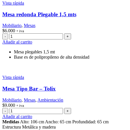
Vista rápida
Mesa redonda Plegable 1,5 mts
Mobiliario
,
Mesas
$
6.000
+ iva
Mesa
redonda
Añadir al carrito
Plegable
1,5
Mesa plegables 1,5 mt
mts
Base es de polipropileno de alta densidad
cantidad
Vista rápida
Mesa Tipo Bar – Tolix
Mobiliario
,
Mesas
,
Ambientación
$
9.000
+ iva
Mesa
Tipo
Añadir al carrito
Bar
Medidas
Alto: 106 cm Ancho: 65 cm Profundidad: 65 cm
-
Estructura Metálica y madera