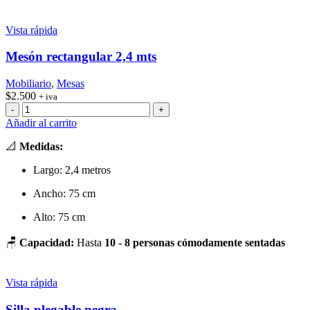
Tolix
cantidad
Vista rápida
Mesón rectangular 2,4 mts
Mobiliario
,
Mesas
$
2.500
+ iva
Mesón
rectangular
Añadir al carrito
2,4
mts
📐
Medidas:
cantidad
Largo: 2,4 metros
Ancho: 75 cm
Alto: 75 cm
🪑
Capacidad:
Hasta
10 - 8 personas cómodamente sentadas
Vista rápida
Silla plegable negra