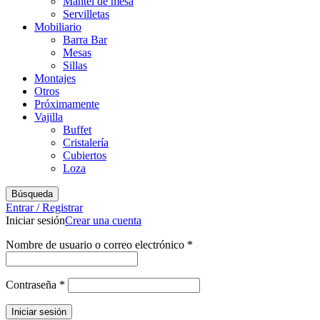
Mantel de mesa
Servilletas
Mobiliario
Barra Bar
Mesas
Sillas
Montajes
Otros
Próximamente
Vajilla
Buffet
Cristalería
Cubiertos
Loza
Búsqueda
Entrar / Registrar
Iniciar sesión
Crear una cuenta
Obligatorio
Nombre de usuario o correo electrónico
*
Obligatorio
Contraseña
*
Iniciar sesión