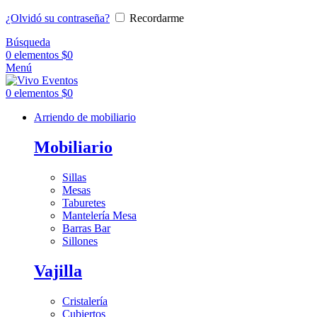
¿Olvidó su contraseña?
Recordarme
Búsqueda
0
elementos
$
0
Menú
0
elementos
$
0
Arriendo de mobiliario
Mobiliario
Sillas
Mesas
Taburetes
Mantelería Mesa
Barras Bar
Sillones
Vajilla
Cristalería
Cubiertos