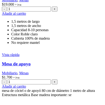
Mobiliario
,
Mesas
$
19.000
+ iva
Mesa
cuadrada
Añadir al carrito
Madera
cantidad
1,5 metros de largo
1,5 metros de ancho
Capacidad 8-10 personas
Color Roble claro
Cubierta 100% de madera
No requiere mantel
Vista rápida
Mesa de apoyo
Mobiliario
,
Mesas
$
1.700
+ iva
Mesa
de
Añadir al carrito
apoyo
mesa de cóctel o de apoyó 80 cm de diámetro 1 metro de altura
cantidad
Estructura metálica Base madera importante: se