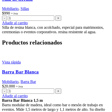
Mobiliario
,
Sillas
$
990
+ iva
Silla
de
Añadir al carrito
terraza
Silla de resina blanca, con acolchado, especial para matrimonios,
cantidad
ceremonias o eventos corporativos. resina resistente al agua.
Productos relacionados
Vista rápida
Barra Bar Blanca
Mobiliario
,
Barra Bar
$
20.000
+ iva
Barra
Bar
Añadir al carrito
Blanca
Barra Bar Blanca 1,5 m
cantidad
Barra modular de madera, ideal como bar o mesón de trabajo en
eventos. Mide 1,5 metros de largo y 1,1 metros de alto. Su diseño