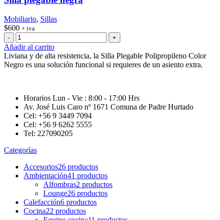
Mobiliario
,
Sillas
$
600
+ iva
Silla
plegable
Añadir al carrito
negra
Liviana y de alta resistencia, la Silla Plegable Polipropileno Color
cantidad
Negro es una solución funcional si requieres de un asiento extra.
Horarios Lun - Vie : 8:00 - 17:00 Hrs
Av. José Luis Caro nº 1671 Comuna de Padre Hurtado
Cel: +56 9 3449 7094
Cel: +56 9 6262 5555
Tel: 227090205
Categorías
Accesorios
26 productos
Ambientación
41 productos
Alfombras
2 productos
Lounge
26 productos
Calefacción
6 productos
Cocina
22 productos
Equipo cocina
11 productos