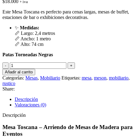
$
18.000
+ iva
Este Mesa Toscana es perfecto para cenas largas, mesas de buffet,
estaciones de bar o exhibiciones decorativas.
✨
Medidas:
📏 Largo: 2,4 metros
📏 Ancho: 1 metro
📏 Alto: 74 cm
Patas Torneadas Negras
Mesa
Toscana
Añadir al carrito
cantidad
Categorías:
Mesas
,
Mobiliario
Etiquetas:
mesa
,
meson
,
mobiliario
,
rustico
Share:
Descripción
Valoraciones (0)
Descripción
Mesa Toscana – Arriendo de Mesas de Madera para
Eventos