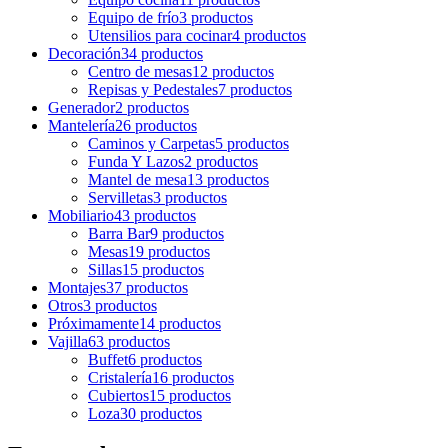
Equipo de frío
3 productos
Utensilios para cocinar
4 productos
Decoración
34 productos
Centro de mesas
12 productos
Repisas y Pedestales
7 productos
Generador
2 productos
Mantelería
26 productos
Caminos y Carpetas
5 productos
Funda Y Lazos
2 productos
Mantel de mesa
13 productos
Servilletas
3 productos
Mobiliario
43 productos
Barra Bar
9 productos
Mesas
19 productos
Sillas
15 productos
Montajes
37 productos
Otros
3 productos
Próximamente
14 productos
Vajilla
63 productos
Buffet
6 productos
Cristalería
16 productos
Cubiertos
15 productos
Loza
30 productos