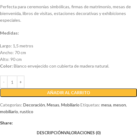
Perfecta para ceremonias simbólicas, firmas de matrimonio, mesas de
bienvenida, libros de visitas, estaciones decorativas y exhibiciones
especiales.
Medidas:
Largo: 1,5 metros
Ancho: 70 cm
Alto: 90 cm
Color:
Blanco envejecido con cubierta de madera natural.
AÑADIR AL CARRITO
Categorías:
Decoración
,
Mesas
,
Mobiliario
Etiquetas:
mesa
,
meson
,
mobiliario
,
rustico
Share:
DESCRIPCIÓN
VALORACIONES (0)