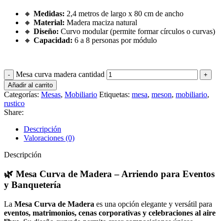
🔸
Medidas:
2,4 metros de largo x 80 cm de ancho
🔸
Material:
Madera maciza natural
🔸
Diseño:
Curvo modular (permite formar círculos o curvas)
🔸
Capacidad:
6 a 8 personas por módulo
Mesa curva madera cantidad
Añadir al carrito
Categorías:
Mesas
,
Mobiliario
Etiquetas:
mesa
,
meson
,
mobiliario
,
rustico
Share:
Descripción
Valoraciones (0)
Descripción
🌿 Mesa Curva de Madera – Arriendo para Eventos
y Banquetería
La
Mesa Curva de Madera
es una opción elegante y versátil para
eventos, matrimonios, cenas corporativas y celebraciones al aire