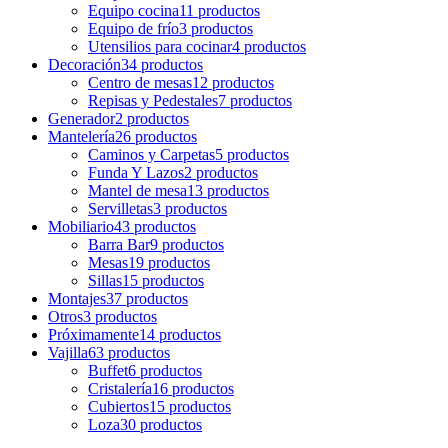
Equipo cocina
11 productos
Equipo de frío
3 productos
Utensilios para cocinar
4 productos
Decoración
34 productos
Centro de mesas
12 productos
Repisas y Pedestales
7 productos
Generador
2 productos
Mantelería
26 productos
Caminos y Carpetas
5 productos
Funda Y Lazos
2 productos
Mantel de mesa
13 productos
Servilletas
3 productos
Mobiliario
43 productos
Barra Bar
9 productos
Mesas
19 productos
Sillas
15 productos
Montajes
37 productos
Otros
3 productos
Próximamente
14 productos
Vajilla
63 productos
Buffet
6 productos
Cristalería
16 productos
Cubiertos
15 productos
Loza
30 productos