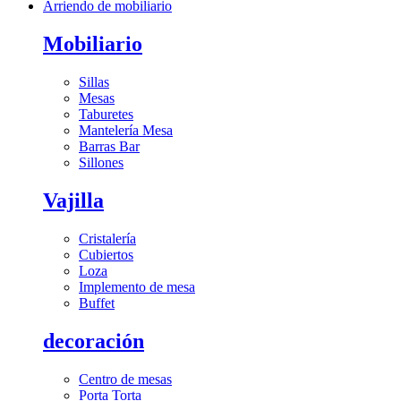
Arriendo de mobiliario
Mobiliario
Sillas
Mesas
Taburetes
Mantelería Mesa
Barras Bar
Sillones
Vajilla
Cristalería
Cubiertos
Loza
Implemento de mesa
Buffet
decoración
Centro de mesas
Porta Torta