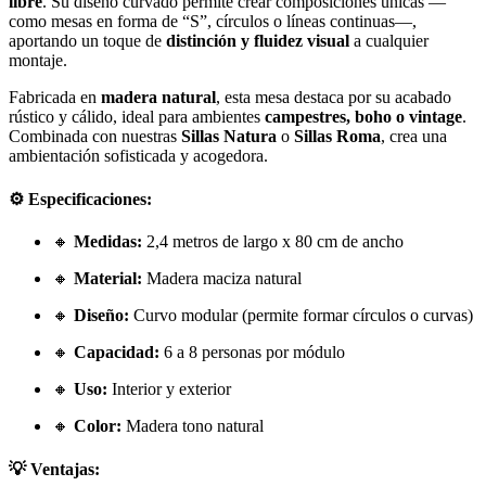
libre
. Su diseño curvado permite crear composiciones únicas —
como mesas en forma de “S”, círculos o líneas continuas—,
aportando un toque de
distinción y fluidez visual
a cualquier
montaje.
Fabricada en
madera natural
, esta mesa destaca por su acabado
rústico y cálido, ideal para ambientes
campestres, boho o vintage
.
Combinada con nuestras
Sillas Natura
o
Sillas Roma
, crea una
ambientación sofisticada y acogedora.
⚙️ Especificaciones:
🔸
Medidas:
2,4 metros de largo x 80 cm de ancho
🔸
Material:
Madera maciza natural
🔸
Diseño:
Curvo modular (permite formar círculos o curvas)
🔸
Capacidad:
6 a 8 personas por módulo
🔸
Uso:
Interior y exterior
🔸
Color:
Madera tono natural
💡 Ventajas: