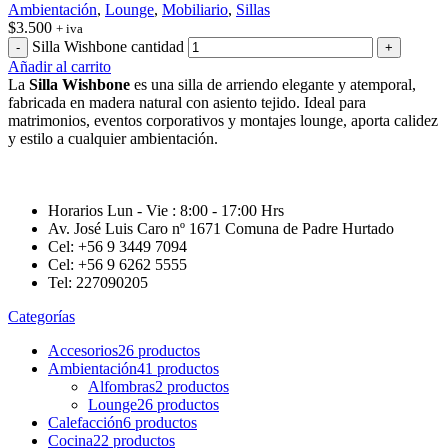
Ambientación
,
Lounge
,
Mobiliario
,
Sillas
$
3.500
+ iva
Silla Wishbone cantidad
Añadir al carrito
La
Silla Wishbone
es una silla de arriendo elegante y atemporal,
fabricada en madera natural con asiento tejido. Ideal para
matrimonios, eventos corporativos y montajes lounge, aporta calidez
y estilo a cualquier ambientación.
Horarios Lun - Vie : 8:00 - 17:00 Hrs
Av. José Luis Caro nº 1671 Comuna de Padre Hurtado
Cel: +56 9 3449 7094
Cel: +56 9 6262 5555
Tel: 227090205
Categorías
Accesorios
26 productos
Ambientación
41 productos
Alfombras
2 productos
Lounge
26 productos
Calefacción
6 productos
Cocina
22 productos