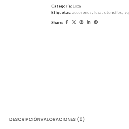
Categoría:
Loza
Etiquetas:
accesorios
,
loza
,
utensilios
,
vaj
Share:
DESCRIPCIÓN
VALORACIONES (0)