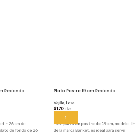
cm Redondo
Plato Postre 19 cm Redondo
Vajilla
,
Loza
$
170
+ iva
ITO
AÑADIR AL CARRITO
et – 26 cm de
Este
plato de postre de 19 cm
, modelo T
plato de fondo de 26
de la marca Banket, es ideal para servir