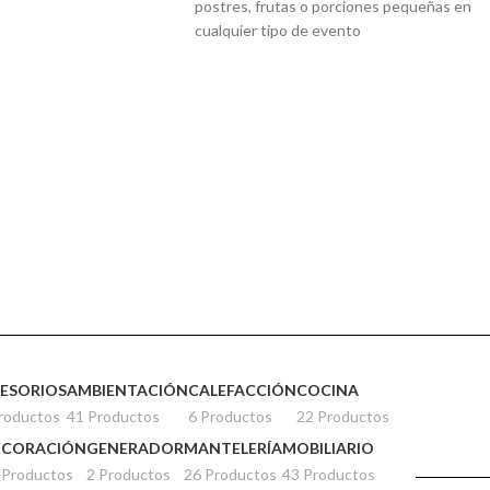
postres, frutas o porciones pequeñas en
cualquier tipo de evento
ESORIOS
AMBIENTACIÓN
CALEFACCIÓN
COCINA
roductos
41 Productos
6 Productos
22 Productos
ECORACIÓN
GENERADOR
MANTELERÍA
MOBILIARIO
 Productos
2 Productos
26 Productos
43 Productos