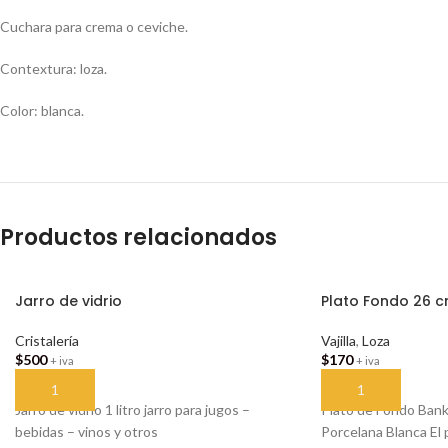
Cuchara para crema o ceviche.
Contextura: loza.
Color: blanca.
Productos relacionados
Jarro de vidrio
Plato Fondo 26 
Cristalería
Vajilla
,
Loza
$
500
$
170
+ iva
+ iva
AÑADIR AL CARRITO
AÑADIR AL CARR
Jarro de vidrio 1 litro jarro para jugos –
Plato de Fondo Bank
bebidas – vinos y otros
Porcelana Blanca El 