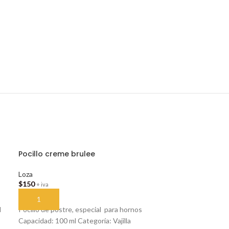
Pocillo creme brulee
Loza
$
150
+ iva
AÑADIR AL CARRITO
H
Pocillo de postre, especial para hornos
Capacidad: 100 ml Categoría: Vajilla