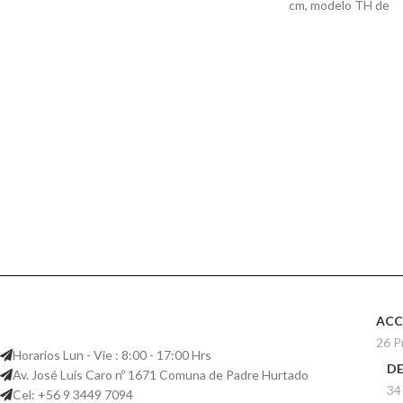
cm, modelo TH de
ACC
26 P
Horarios Lun - Vie : 8:00 - 17:00 Hrs
D
Av. José Luis Caro nº 1671 Comuna de Padre Hurtado
34
Cel: +56 9 3449 7094