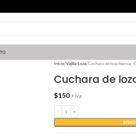
TO
Inicio
Vajilla
Loza
Cuchara de loza blanca
Cuchara de loz
$
150
+ iva
AÑADI