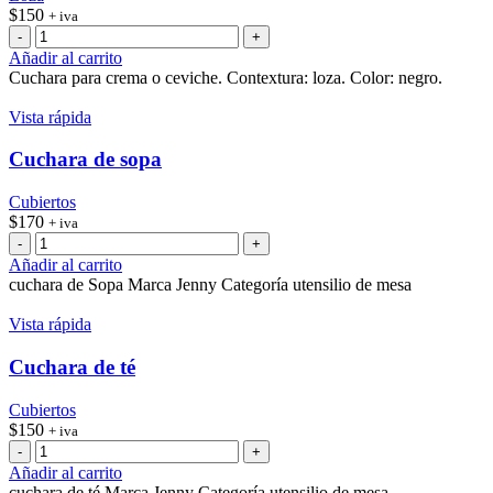
$
150
+ iva
Cuchara
de
Añadir al carrito
loza
Cuchara para crema o ceviche. Contextura: loza. Color: negro.
negra
cantidad
Vista rápida
Cuchara de sopa
Cubiertos
$
170
+ iva
Cuchara
de
Añadir al carrito
sopa
cuchara de Sopa Marca Jenny Categoría utensilio de mesa
cantidad
Vista rápida
Cuchara de té
Cubiertos
$
150
+ iva
Cuchara
de
Añadir al carrito
té
cuchara de té Marca Jenny Categoría utensilio de mesa