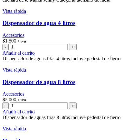
cantidad
Vista rápida
Dispensador de agua 4 litros
Accesorios
$
1.500
+ iva
Dispensador
de
Añadir al carrito
agua
Dispensador de aguas frías 4 litros incluye pedestal de fierro
4
litros
Vista rápida
cantidad
Dispensador de agua 8 litros
Accesorios
$
2.000
+ iva
Dispensador
de
Añadir al carrito
agua
Dispensador de aguas frías 8 litros incluye pedestal de fierro
8
litros
Vista rápida
cantidad