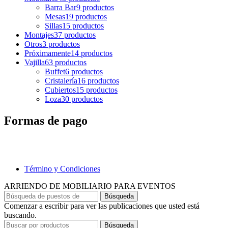
Barra Bar
9 productos
Mesas
19 productos
Sillas
15 productos
Montajes
37 productos
Otros
3 productos
Próximamente
14 productos
Vajilla
63 productos
Buffet
6 productos
Cristalería
16 productos
Cubiertos
15 productos
Loza
30 productos
Formas de pago
Término y Condiciones
ARRIENDO DE MOBILIARIO PARA EVENTOS
Búsqueda
Comenzar a escribir para ver las publicaciones que usted está
buscando.
Búsqueda