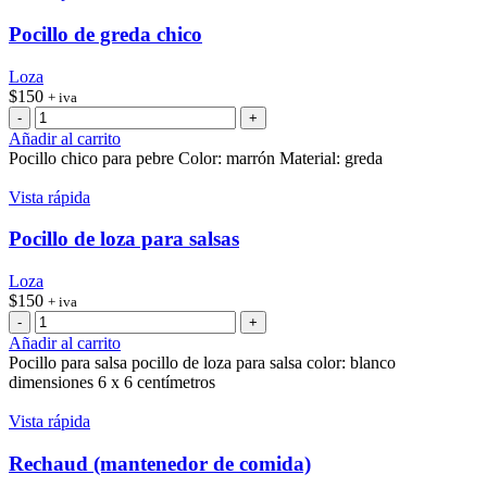
Pocillo de greda chico
Loza
$
150
+ iva
Pocillo
de
Añadir al carrito
greda
Pocillo chico para pebre Color: marrón Material: greda
chico
cantidad
Vista rápida
Pocillo de loza para salsas
Loza
$
150
+ iva
Pocillo
de
Añadir al carrito
loza
Pocillo para salsa pocillo de loza para salsa color: blanco
para
dimensiones 6 x 6 centímetros
salsas
cantidad
Vista rápida
Rechaud (mantenedor de comida)