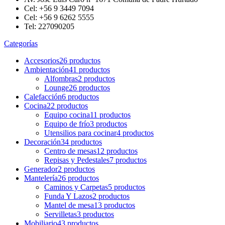
Cel: +56 9 3449 7094
Cel: +56 9 6262 5555
Tel: 227090205
Categorías
Accesorios
26 productos
Ambientación
41 productos
Alfombras
2 productos
Lounge
26 productos
Calefacción
6 productos
Cocina
22 productos
Equipo cocina
11 productos
Equipo de frío
3 productos
Utensilios para cocinar
4 productos
Decoración
34 productos
Centro de mesas
12 productos
Repisas y Pedestales
7 productos
Generador
2 productos
Mantelería
26 productos
Caminos y Carpetas
5 productos
Funda Y Lazos
2 productos
Mantel de mesa
13 productos
Servilletas
3 productos
Mobiliario
43 productos