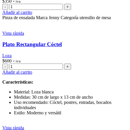
$
350
+ iva
Pinza
de
Añadir al carrito
ensaladas
Pinza de ensalada Marca Jenny Categoría utensilio de mesa
cantidad
Vista rápida
Plato Rectangular Cóctel
Loza
$
600
+ iva
Plato
Rectangular
Añadir al carrito
Cóctel
cantidad
Características:
Material: Loza blanca
Medidas: 30 cm de largo x 13 cm de ancho
Uso recomendado: Cóctel, postres, entradas, bocados
individuales
Estilo: Moderno y versátil
Vista rápida