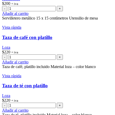
$
200
+ iva
Servilletero
cantidad
Añadir al carrito
Servilletero metálico 15 x 15 centímetros Utensilio de mesa
Vista rápida
Taza de café con platillo
Loza
$
220
+ iva
Taza
de
Añadir al carrito
café
Taza de café, platillo incluido Material loza – color blanco
con
platillo
Vista rápida
cantidad
Taza de té con platillo
Loza
$
220
+ iva
Taza
de
Añadir al carrito
té
Taza de té, platillo incluido Material loza – color blanco