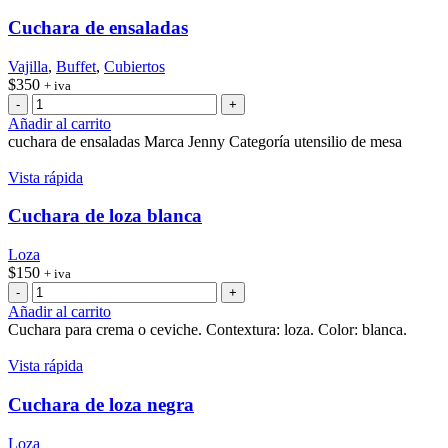
Cuchara de ensaladas
Vajilla
,
Buffet
,
Cubiertos
$
350
+ iva
Cuchara
de
Añadir al carrito
ensaladas
cuchara de ensaladas Marca Jenny Categoría utensilio de mesa
cantidad
Vista rápida
Cuchara de loza blanca
Loza
$
150
+ iva
Cuchara
de
Añadir al carrito
loza
Cuchara para crema o ceviche. Contextura: loza. Color: blanca.
blanca
cantidad
Vista rápida
Cuchara de loza negra
Loza