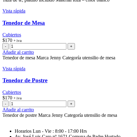
con
platillo
Vista rápida
cantidad
Tenedor de Mesa
Cubiertos
$
170
+ iva
Tenedor
de
Añadir al carrito
Mesa
Tenedor de mesa Marca Jenny Categoría utensilio de mesa
cantidad
Vista rápida
Tenedor de Postre
Cubiertos
$
170
+ iva
Tenedor
de
Añadir al carrito
Postre
Tenedor de postre Marca Jenny Categoría utensilio de mesa
cantidad
Horarios Lun - Vie : 8:00 - 17:00 Hrs
Av. José Luis Caro nº 1671 Comuna de Padre Hurtado