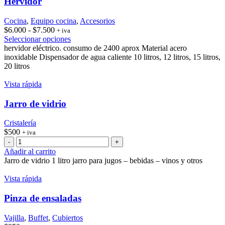
Hervidor
Cocina
,
Equipo cocina
,
Accesorios
Rango
$
6.000
-
$
7.500
+ iva
de
Este
Seleccionar opciones
precios:
producto
hervidor eléctrico. consumo de 2400 aprox Material acero
desde
tiene
inoxidable Dispensador de agua caliente 10 litros, 12 litros, 15 litros,
$6.000
múltiples
20 litros
hasta
variantes.
$7.500
Las
Vista rápida
opciones
se
Jarro de vidrio
pueden
elegir
Cristalería
en
$
500
+ iva
la
Jarro
página
de
Añadir al carrito
de
vidrio
Jarro de vidrio 1 litro jarro para jugos – bebidas – vinos y otros
producto
cantidad
Vista rápida
Pinza de ensaladas
Vajilla
,
Buffet
,
Cubiertos