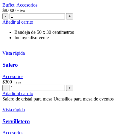
Buffet
,
Accesorios
$
8.000
+ iva
Rechaud
(mantenedor
Añadir al carrito
de
comida)
Bandeja de 50 x 30 centímetros
cantidad
Incluye disolvente
Vista rápida
Salero
Accesorios
$
300
+ iva
Salero
cantidad
Añadir al carrito
Salero de cristal para mesa Utensilios para mesa de eventos
Vista rápida
Servilletero
Accesorios