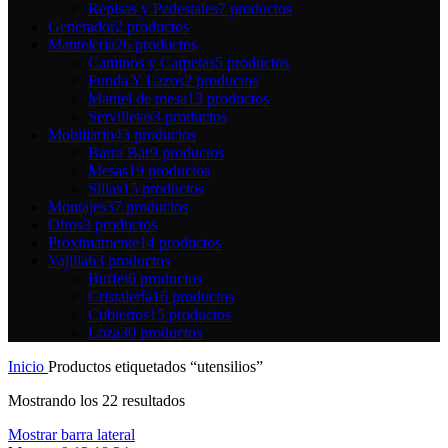
Repisas y Pedestales
7 productos
Generador
2 productos
Mantelería
26 productos
Caminos y Carpetas
5 productos
Funda Y Lazos
2 productos
Mantel de mesa
13 productos
Servilletas
3 productos
Mobiliario
43 productos
Barra Bar
9 productos
Mesas
19 productos
Sillas
15 productos
Montajes
37 productos
Otros
3 productos
Próximamente
14 productos
Vajilla
63 productos
Buffet
6 productos
Cristalería
16 productos
Cubiertos
15 productos
Loza
30 productos
Inicio
Productos etiquetados “utensilios”
Mostrando los 22 resultados
Mostrar barra lateral