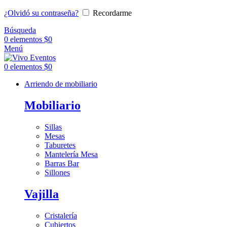
¿Olvidó su contraseña?
Recordarme
Búsqueda
0
elementos
$
0
Menú
0
elementos
$
0
Arriendo de mobiliario
Mobiliario
Sillas
Mesas
Taburetes
Mantelería Mesa
Barras Bar
Sillones
Vajilla
Cristalería
Cubiertos