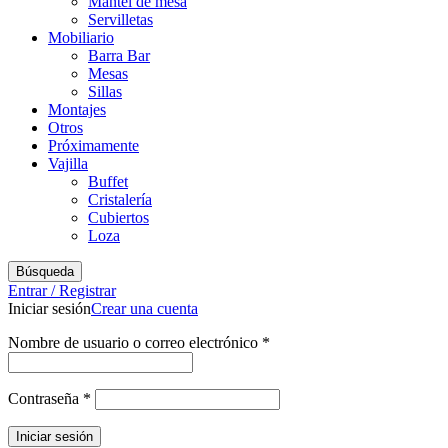
Mantel de mesa
Servilletas
Mobiliario
Barra Bar
Mesas
Sillas
Montajes
Otros
Próximamente
Vajilla
Buffet
Cristalería
Cubiertos
Loza
Búsqueda
Entrar / Registrar
Iniciar sesión
Crear una cuenta
Obligatorio
Nombre de usuario o correo electrónico
*
Obligatorio
Contraseña
*
Iniciar sesión