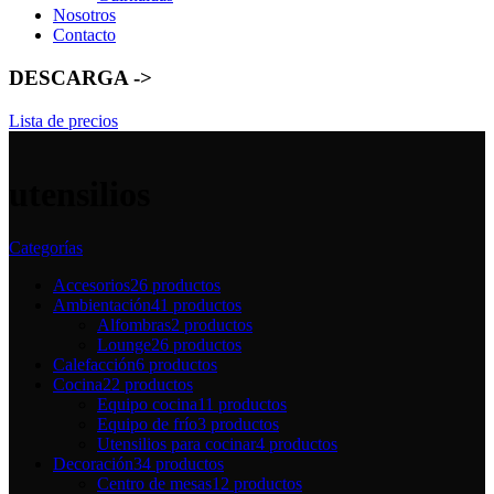
Nosotros
Contacto
DESCARGA ->
Lista de precios
utensilios
Categorías
Accesorios
26 productos
Ambientación
41 productos
Alfombras
2 productos
Lounge
26 productos
Calefacción
6 productos
Cocina
22 productos
Equipo cocina
11 productos
Equipo de frío
3 productos
Utensilios para cocinar
4 productos
Decoración
34 productos
Centro de mesas
12 productos