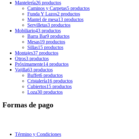
Mantelería
26 productos
Caminos y Carpetas
5 productos
Funda Y Lazos
2 productos
Mantel de mesa
13 productos
Servilletas
3 productos
Mobiliario
43 productos
Barra Bar
9 productos
Mesas
19 productos
Sillas
15 productos
Montajes
37 productos
Otros
3 productos
Próximamente
14 productos
Vajilla
63 productos
Buffet
6 productos
Cristalería
16 productos
Cubiertos
15 productos
Loza
30 productos
Formas de pago
Término y Condiciones