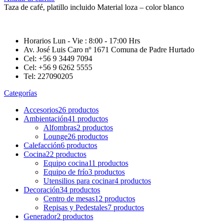
Taza de café, platillo incluido Material loza – color blanco
Horarios Lun - Vie : 8:00 - 17:00 Hrs
Av. José Luis Caro nº 1671 Comuna de Padre Hurtado
Cel: +56 9 3449 7094
Cel: +56 9 6262 5555
Tel: 227090205
Categorías
Accesorios
26 productos
Ambientación
41 productos
Alfombras
2 productos
Lounge
26 productos
Calefacción
6 productos
Cocina
22 productos
Equipo cocina
11 productos
Equipo de frío
3 productos
Utensilios para cocinar
4 productos
Decoración
34 productos
Centro de mesas
12 productos
Repisas y Pedestales
7 productos
Generador
2 productos