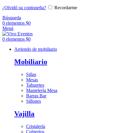
¿Olvidó su contraseña?
Recordarme
Búsqueda
0
elementos
$
0
Menú
0
elementos
$
0
Arriendo de mobiliario
Mobiliario
Sillas
Mesas
Taburetes
Mantelería Mesa
Barras Bar
Sillones
Vajilla
Cristalería
Cubiertos