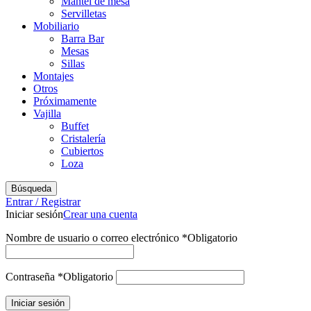
Mantel de mesa
Servilletas
Mobiliario
Barra Bar
Mesas
Sillas
Montajes
Otros
Próximamente
Vajilla
Buffet
Cristalería
Cubiertos
Loza
Búsqueda
Entrar / Registrar
Iniciar sesión
Crear una cuenta
Nombre de usuario o correo electrónico
*
Obligatorio
Contraseña
*
Obligatorio
Iniciar sesión