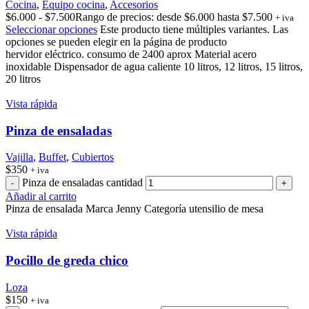
Cocina
,
Equipo cocina
,
Accesorios
$
6.000
-
$
7.500
Rango de precios: desde $6.000 hasta $7.500
+ iva
Seleccionar opciones
Este producto tiene múltiples variantes. Las
opciones se pueden elegir en la página de producto
hervidor eléctrico. consumo de 2400 aprox Material acero
inoxidable Dispensador de agua caliente 10 litros, 12 litros, 15 litros,
20 litros
Vista rápida
Pinza de ensaladas
Vajilla
,
Buffet
,
Cubiertos
$
350
+ iva
Pinza de ensaladas cantidad
Añadir al carrito
Pinza de ensalada Marca Jenny Categoría utensilio de mesa
Vista rápida
Pocillo de greda chico
Loza
$
150
+ iva