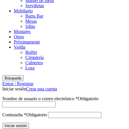
Mantel de mesa
Servilletas
Mobiliario
Barra Bar
Mesas
Sillas
Montajes
Otros
Próximamente
Vajilla
Buffet
Cristalería
Cubiertos
Loza
Búsqueda
Entrar / Registrar
Iniciar sesión
Crear una cuenta
Nombre de usuario o correo electrónico
*
Obligatorio
Contraseña
*
Obligatorio
Iniciar sesión