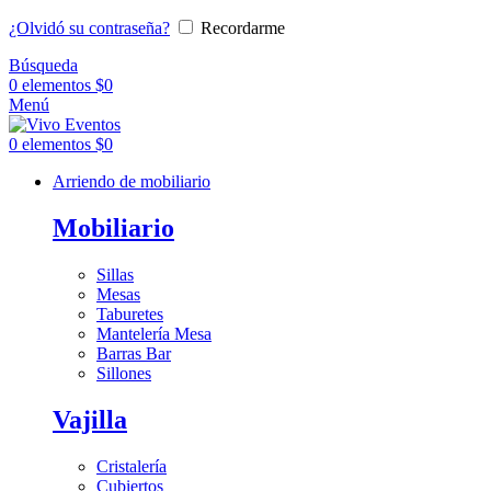
¿Olvidó su contraseña?
Recordarme
Búsqueda
0
elementos
$
0
Menú
0
elementos
$
0
Arriendo de mobiliario
Mobiliario
Sillas
Mesas
Taburetes
Mantelería Mesa
Barras Bar
Sillones
Vajilla
Cristalería
Cubiertos