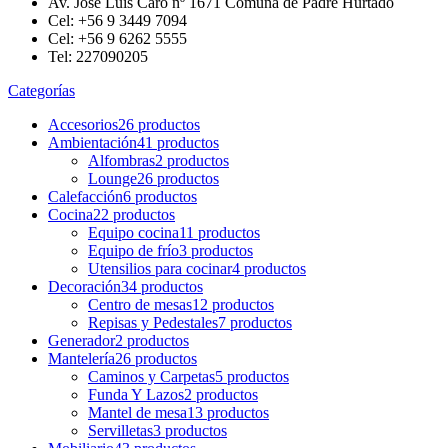
Av. José Luis Caro nº 1671 Comuna de Padre Hurtado
Cel: +56 9 3449 7094
Cel: +56 9 6262 5555
Tel: 227090205
Categorías
Accesorios
26 productos
Ambientación
41 productos
Alfombras
2 productos
Lounge
26 productos
Calefacción
6 productos
Cocina
22 productos
Equipo cocina
11 productos
Equipo de frío
3 productos
Utensilios para cocinar
4 productos
Decoración
34 productos
Centro de mesas
12 productos
Repisas y Pedestales
7 productos
Generador
2 productos
Mantelería
26 productos
Caminos y Carpetas
5 productos
Funda Y Lazos
2 productos
Mantel de mesa
13 productos
Servilletas
3 productos