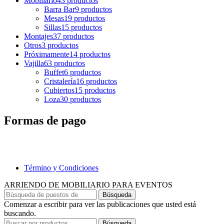
Mobiliario
43 productos
Barra Bar
9 productos
Mesas
19 productos
Sillas
15 productos
Montajes
37 productos
Otros
3 productos
Próximamente
14 productos
Vajilla
63 productos
Buffet
6 productos
Cristalería
16 productos
Cubiertos
15 productos
Loza
30 productos
Formas de pago
Término y Condiciones
ARRIENDO DE MOBILIARIO PARA EVENTOS
Búsqueda
Comenzar a escribir para ver las publicaciones que usted está
buscando.
Búsqueda