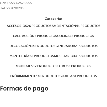
Cel: +56 9 6262 5555
Tel: 227090205
Categorías
ACCESORIOS
26 PRODUCTOS
AMBIENTACIÓN
41 PRODUCTOS
CALEFACCIÓN
6 PRODUCTOS
COCINA
22 PRODUCTOS
DECORACIÓN
34 PRODUCTOS
GENERADOR
2 PRODUCTOS
MANTELERÍA
26 PRODUCTOS
MOBILIARIO
43 PRODUCTOS
MONTAJES
37 PRODUCTOS
OTROS
3 PRODUCTOS
PRÓXIMAMENTE
14 PRODUCTOS
VAJILLA
63 PRODUCTOS
Formas de pago