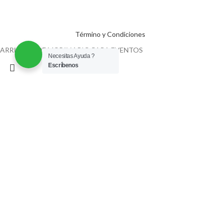
Término y Condiciones
ARRIENDO DE MOBILIARIO PARA EVENTOS
Necesitas Ayuda ?
Escríbenos
Búsqueda
Comenzar a escribir para ver las publicaciones que usted está buscando.