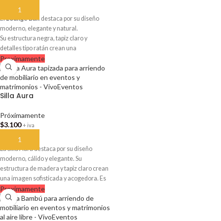
octubre para arriendo en
AÑADIR AL CARRITO
VivoEventos.
El
Lounge Bali
destaca por su diseño
moderno, elegante y natural.
Su estructura negra, tapiz claro y
detalles tipo ratán crean una
Proximamente
ambientación sofisticada y acogedora.
Es ideal para matrimonios, eventos
corporativos, terrazas, zonas lounge,
recepciones y celebraciones premium.
Silla Aura
Próximamente
$
3.100
+ iva
AÑADIR AL CARRITO
La Silla Aura destaca por su diseño
moderno, cálido y elegante. Su
estructura de madera y tapiz claro crean
una imagen sofisticada y acogedora. Es
Proximamente
ideal para matrimonios, cenas, eventos
corporativos, livings y montajes con
estilo natural o contemporáneo.
Disponible próximamente para arriendo