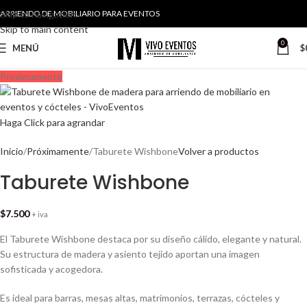
Skip to navigation
ARRIENDO DE MOBILIARIO PARA EVENTOS
Skip to main content
0
MENÚ
$
Proximamente
Haga Click para agrandar
Inicio
Próximamente
Taburete Wishbone
Volver a productos
Taburete Wishbone
$
7.500
+ iva
El Taburete Wishbone destaca por su diseño cálido, elegante y natural.
Su estructura de madera y asiento tejido aportan una imagen
sofisticada y acogedora.
Es ideal para barras, mesas altas, matrimonios, terrazas, cócteles y