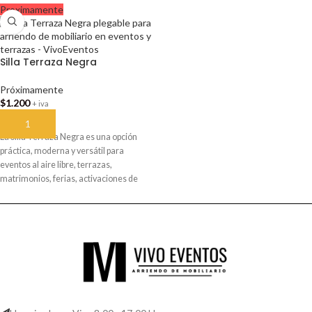
Proximamente
alto impacto. Es ideal para matrimonios,
cenas, eventos corporativos, fiestas de
gala y montajes premium. Disponible
próximamente para arriendo en
Silla Terraza Negra
VivoEventos.
Próximamente
$
1.200
+ iva
AÑADIR AL CARRITO
La Silla Terraza Negra es una opción
práctica, moderna y versátil para
eventos al aire libre, terrazas,
matrimonios, ferias, activaciones de
marca y celebraciones informales.