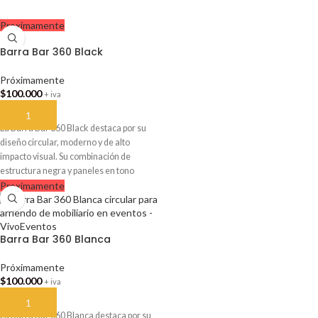
Proximamente
Barra Bar 360 Black
Próximamente
$
100.000
+ iva
AÑADIR AL CARRITO
La Barra Bar 360 Black destaca por su
diseño circular, moderno y de alto
impacto visual. Su combinación de
estructura negra y paneles en tono
Proximamente
natural crea una imagen elegante y muy
atractiva. Es ideal para matrimonios,
eventos corporativos, activaciones de
marca, fiestas y celebraciones premium.
Barra Bar 360 Blanca
Medidas: 3,6 m de diámetro y 1 m de
alto. Disponible próximamente para
Próximamente
arriendo en VivoEventos.
$
100.000
+ iva
AÑADIR AL CARRITO
La Barra Bar 360 Blanca destaca por su