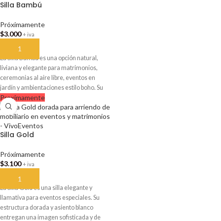
Silla Bambú
en VivoEventos.
Próximamente
$
3.000
+ iva
AÑADIR AL CARRITO
La Silla Bambú es una opción natural,
liviana y elegante para matrimonios,
ceremonias al aire libre, eventos en
jardín y ambientaciones estilo boho. Su
Proximamente
diseño en acabado bambú aporta calidez
y un toque orgánico ideal para montajes
relajados, rústicos o tropicales
Silla Gold
Próximamente
$
3.100
+ iva
AÑADIR AL CARRITO
La Silla Gold es una silla elegante y
llamativa para eventos especiales. Su
estructura dorada y asiento blanco
entregan una imagen sofisticada y de