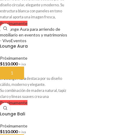
diseño circular, elegante y moderno. Su
estructura blanca con paneles en tono
natural aporta una imagen fresca,
Proximamente
sofisticada y muy atractiva. Es ideal para
matrimonios, cócteles, eventos
corporativos, celebraciones privadas y
activaciones de marca. Medidas: 3,6 m
Lounge Aura
de diámetro y 1 m de alto. Disponible
próximamente para arriendo en
Próximamente
VivoEventos.
$
110.000
+ iva
AÑADIR AL CARRITO
El
Lounge Aura
destaca por su diseño
cálido, moderno y elegante.
Su combinación de madera natural, tapiz
claro y líneas suaves crea una
Proximamente
ambientación sofisticada y acogedora.
Es ideal para matrimonios, eventos
Lounge Bali
corporativos, terrazas, zonas lounge,
recepciones y celebraciones premium.
Próximamente
$
110.000
+ iva
Disponible próximamente desde