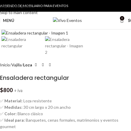
Skip to navigation
ARRIENDO DE MOBILIARIO PARA EVENTOS
Skip to main content
0
MENÚ
$
Haga Click para agrandar
Inicio
Vajilla
Loza
Ensaladera rectangular
$
800
+ iva
✅
Material:
Loza resistente
✅
Medidas:
30 cm largo x 20 cm ancho
✅
Color:
Blanco clásico
✅
Ideal para:
Banquetes, cenas formales, matrimonios y eventos
gourmet