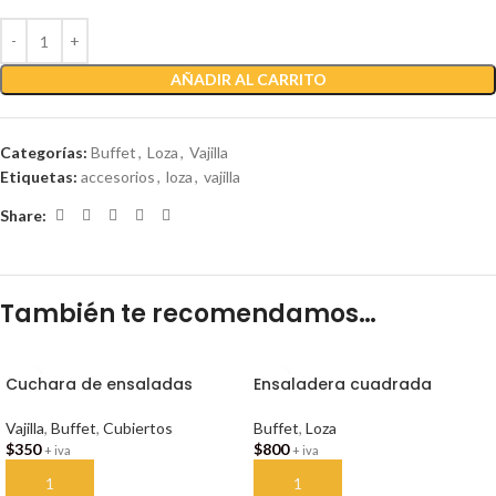
AÑADIR AL CARRITO
Categorías:
Buffet
,
Loza
,
Vajilla
Etiquetas:
accesorios
,
loza
,
vajilla
Share:
También te recomendamos…
Cuchara de ensaladas
Ensaladera cuadrada
Vajilla
,
Buffet
,
Cubiertos
Buffet
,
Loza
$
350
$
800
+ iva
+ iva
AÑADIR AL CARRITO
AÑADIR AL CARRITO