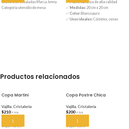
cuchara de ensaladas Marca Jenny
✅
Material:
Loza de alta calidad
Categoría utensilio de mesa
✅
Medidas:
20 cm x 20 cm
✅
Color:
Blanco puro
✅
Usos ideales:
Cócteles, cenas
formales, catering y eventos
empresariales
Productos relacionados
Copa Martini
Copa Postre Chica
Vajilla
,
Cristalería
Vajilla
,
Cristalería
$
210
$
200
+ iva
+ iva
AÑADIR AL CARRITO
AÑADIR AL CARRITO
Copa Martini
Copa Postre