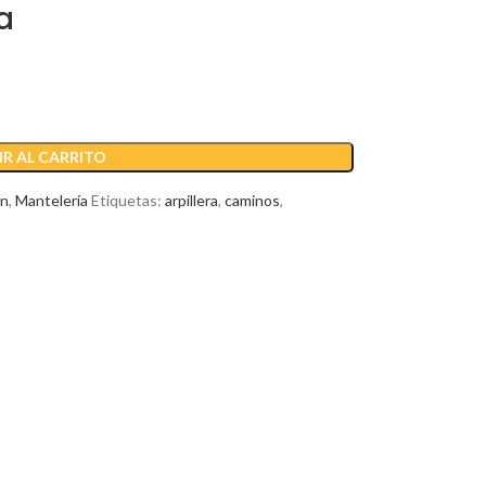
a
R AL CARRITO
ón
,
Mantelería
Etiquetas:
arpillera
,
caminos
,