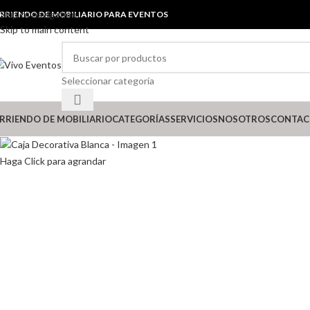
Skip to navigation
RRIENDO DE MOBILIARIO PARA EVENTOS
Skip to main content
Seleccionar categoría
RRIENDO DE MOBILIARIO
CATEGORÍAS
SERVICIOS
NOSOTROS
CONTAC
Haga Click para agrandar