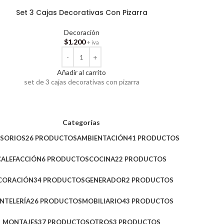
Set 3 Cajas Decorativas Con Pizarra
Decoración
$
1.200
+ iva
Añadir al carrito
set de 3 cajas decorativas con pizarra
Categorías
ESORIOS
26 PRODUCTOS
AMBIENTACIÓN
41 PRODUCTOS
CALEFACCIÓN
6 PRODUCTOS
COCINA
22 PRODUCTOS
CORACIÓN
34 PRODUCTOS
GENERADOR
2 PRODUCTOS
NTELERÍA
26 PRODUCTOS
MOBILIARIO
43 PRODUCTOS
MONTAJES
37 PRODUCTOS
OTROS
3 PRODUCTOS