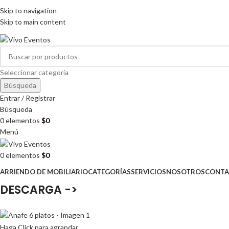
ARRIENDO DE MOBILIARIO PARA EVENTOS
Skip to navigation
HORARIOS DE ATENCIÓN: 8:00 - 17:00 HORAS
Skip to main content
ARRIENDO DE MOBILIARIO PARA EVENTOS
Seleccionar categoría
Búsqueda
Entrar / Registrar
Búsqueda
0
elementos
$
0
Menú
0
elementos
$
0
ARRIENDO DE MOBILIARIO
CATEGORÍAS
SERVICIOS
NOSOTROS
CONTA
DESCARGA ->
Haga Click para agrandar