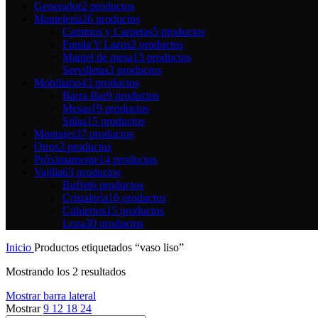
Generador
2 productos
Mantelería
26 productos
Caminos y Carpetas
5 productos
Funda Y Lazos
2 productos
Mantel de mesa
13 productos
Servilletas
3 productos
Mobiliario
43 productos
Barra Bar
9 productos
Mesas
19 productos
Sillas
15 productos
Montajes
37 productos
Otros
3 productos
Próximamente
14 productos
Vajilla
63 productos
Buffet
6 productos
Cristalería
16 productos
Cubiertos
15 productos
Loza
30 productos
Inicio
Productos etiquetados “vaso liso”
Mostrando los 2 resultados
Mostrar barra lateral
Mostrar
9
12
18
24