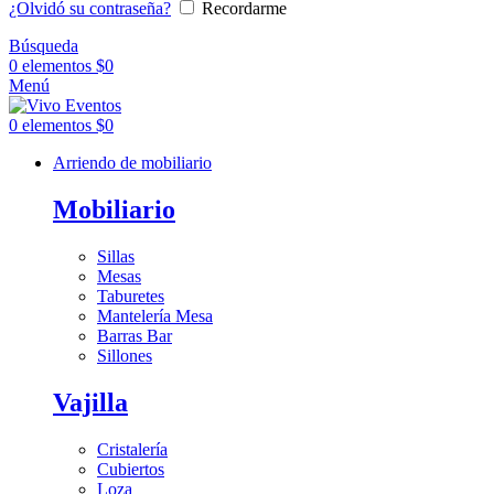
¿Olvidó su contraseña?
Recordarme
Búsqueda
0
elementos
$
0
Menú
0
elementos
$
0
Arriendo de mobiliario
Mobiliario
Sillas
Mesas
Taburetes
Mantelería Mesa
Barras Bar
Sillones
Vajilla
Cristalería
Cubiertos
Loza