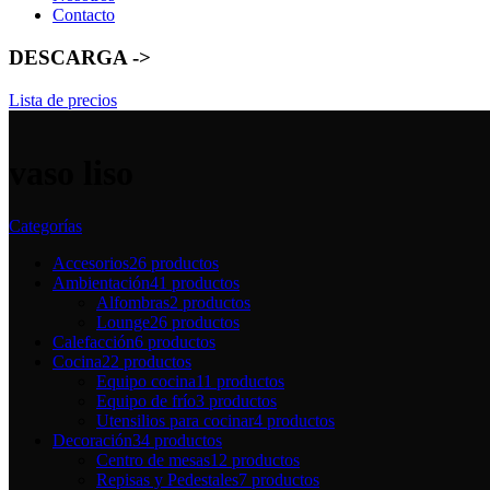
Contacto
DESCARGA ->
Lista de precios
vaso liso
Categorías
Accesorios
26 productos
Ambientación
41 productos
Alfombras
2 productos
Lounge
26 productos
Calefacción
6 productos
Cocina
22 productos
Equipo cocina
11 productos
Equipo de frío
3 productos
Utensilios para cocinar
4 productos
Decoración
34 productos
Centro de mesas
12 productos
Repisas y Pedestales
7 productos