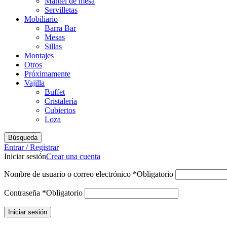
Mantel de mesa
Servilletas
Mobiliario
Barra Bar
Mesas
Sillas
Montajes
Otros
Próximamente
Vajilla
Buffet
Cristalería
Cubiertos
Loza
Búsqueda
Entrar / Registrar
Iniciar sesión
Crear una cuenta
Nombre de usuario o correo electrónico
*
Obligatorio
Contraseña
*
Obligatorio
Iniciar sesión