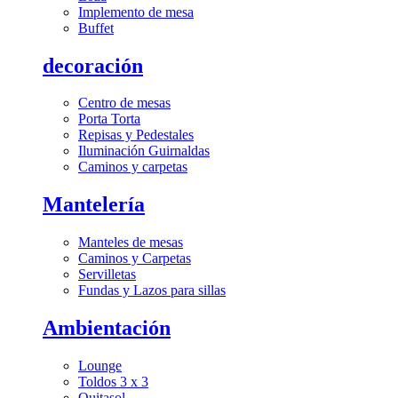
Implemento de mesa
Buffet
decoración
Centro de mesas
Porta Torta
Repisas y Pedestales
Iluminación Guirnaldas
Caminos y carpetas
Mantelería
Manteles de mesas
Caminos y Carpetas
Servilletas
Fundas y Lazos para sillas
Ambientación
Lounge
Toldos 3 x 3
Quitasol