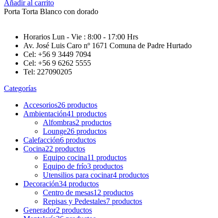
Añadir al carrito
Porta Torta Blanco con dorado
Horarios Lun - Vie : 8:00 - 17:00 Hrs
Av. José Luis Caro nº 1671 Comuna de Padre Hurtado
Cel: +56 9 3449 7094
Cel: +56 9 6262 5555
Tel: 227090205
Categorías
Accesorios
26 productos
Ambientación
41 productos
Alfombras
2 productos
Lounge
26 productos
Calefacción
6 productos
Cocina
22 productos
Equipo cocina
11 productos
Equipo de frío
3 productos
Utensilios para cocinar
4 productos
Decoración
34 productos
Centro de mesas
12 productos
Repisas y Pedestales
7 productos
Generador
2 productos