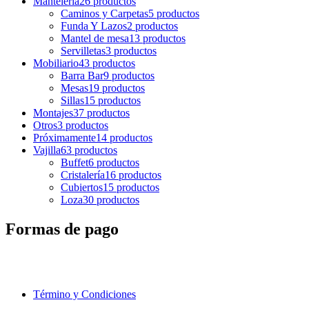
Mantelería
26 productos
Caminos y Carpetas
5 productos
Funda Y Lazos
2 productos
Mantel de mesa
13 productos
Servilletas
3 productos
Mobiliario
43 productos
Barra Bar
9 productos
Mesas
19 productos
Sillas
15 productos
Montajes
37 productos
Otros
3 productos
Próximamente
14 productos
Vajilla
63 productos
Buffet
6 productos
Cristalería
16 productos
Cubiertos
15 productos
Loza
30 productos
Formas de pago
Término y Condiciones