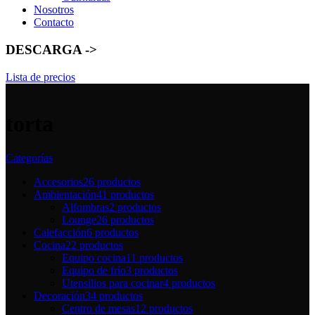
Nosotros
Contacto
DESCARGA ->
Lista de precios
torta
Categorías
Accesorios
26 productos
Ambientación
41 productos
Alfombras
2 productos
Lounge
26 productos
Calefacción
6 productos
Cocina
22 productos
Equipo cocina
11 productos
Equipo de frío
3 productos
Utensilios para cocinar
4 productos
Decoración
34 productos
Centro de mesas
12 productos