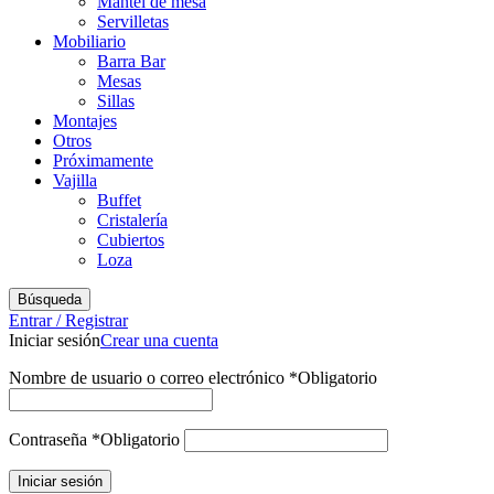
Mantel de mesa
Servilletas
Mobiliario
Barra Bar
Mesas
Sillas
Montajes
Otros
Próximamente
Vajilla
Buffet
Cristalería
Cubiertos
Loza
Búsqueda
Entrar / Registrar
Iniciar sesión
Crear una cuenta
Nombre de usuario o correo electrónico
*
Obligatorio
Contraseña
*
Obligatorio
Iniciar sesión