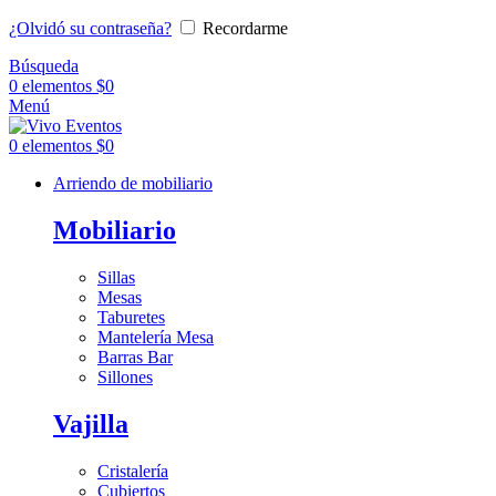
¿Olvidó su contraseña?
Recordarme
Búsqueda
0
elementos
$
0
Menú
0
elementos
$
0
Arriendo de mobiliario
Mobiliario
Sillas
Mesas
Taburetes
Mantelería Mesa
Barras Bar
Sillones
Vajilla
Cristalería
Cubiertos