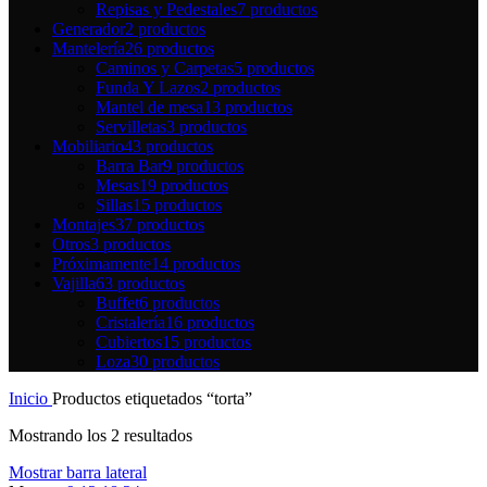
Repisas y Pedestales
7 productos
Generador
2 productos
Mantelería
26 productos
Caminos y Carpetas
5 productos
Funda Y Lazos
2 productos
Mantel de mesa
13 productos
Servilletas
3 productos
Mobiliario
43 productos
Barra Bar
9 productos
Mesas
19 productos
Sillas
15 productos
Montajes
37 productos
Otros
3 productos
Próximamente
14 productos
Vajilla
63 productos
Buffet
6 productos
Cristalería
16 productos
Cubiertos
15 productos
Loza
30 productos
Inicio
Productos etiquetados “torta”
Mostrando los 2 resultados
Mostrar barra lateral