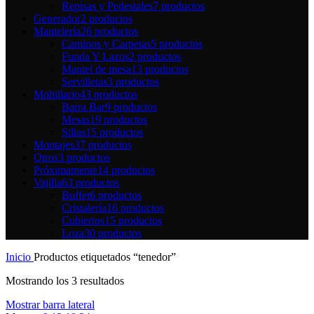
Repisas y Pedestales
7 productos
Generador
2 productos
Mantelería
26 productos
Caminos y Carpetas
5 productos
Funda Y Lazos
2 productos
Mantel de mesa
13 productos
Servilletas
3 productos
Mobiliario
43 productos
Barra Bar
9 productos
Mesas
19 productos
Sillas
15 productos
Montajes
37 productos
Otros
3 productos
Próximamente
14 productos
Vajilla
63 productos
Buffet
6 productos
Cristalería
16 productos
Cubiertos
15 productos
Loza
30 productos
Inicio
Productos etiquetados “tenedor”
Mostrando los 3 resultados
Mostrar barra lateral