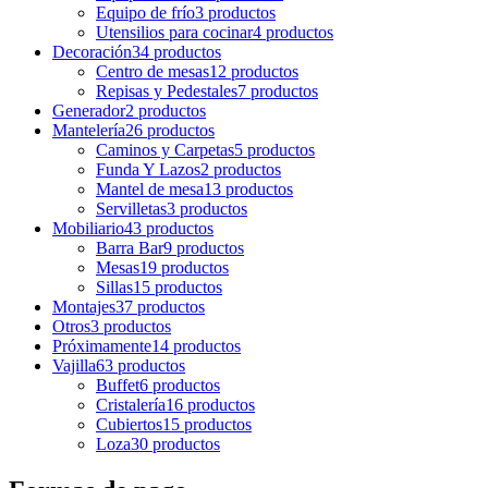
Equipo de frío
3 productos
Utensilios para cocinar
4 productos
Decoración
34 productos
Centro de mesas
12 productos
Repisas y Pedestales
7 productos
Generador
2 productos
Mantelería
26 productos
Caminos y Carpetas
5 productos
Funda Y Lazos
2 productos
Mantel de mesa
13 productos
Servilletas
3 productos
Mobiliario
43 productos
Barra Bar
9 productos
Mesas
19 productos
Sillas
15 productos
Montajes
37 productos
Otros
3 productos
Próximamente
14 productos
Vajilla
63 productos
Buffet
6 productos
Cristalería
16 productos
Cubiertos
15 productos
Loza
30 productos