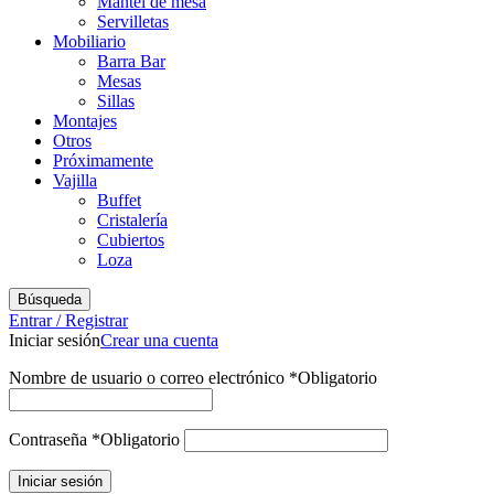
Mantel de mesa
Servilletas
Mobiliario
Barra Bar
Mesas
Sillas
Montajes
Otros
Próximamente
Vajilla
Buffet
Cristalería
Cubiertos
Loza
Búsqueda
Entrar / Registrar
Iniciar sesión
Crear una cuenta
Nombre de usuario o correo electrónico
*
Obligatorio
Contraseña
*
Obligatorio
Iniciar sesión