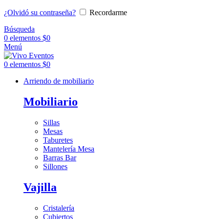
¿Olvidó su contraseña?
Recordarme
Búsqueda
0
elementos
$
0
Menú
0
elementos
$
0
Arriendo de mobiliario
Mobiliario
Sillas
Mesas
Taburetes
Mantelería Mesa
Barras Bar
Sillones
Vajilla
Cristalería
Cubiertos