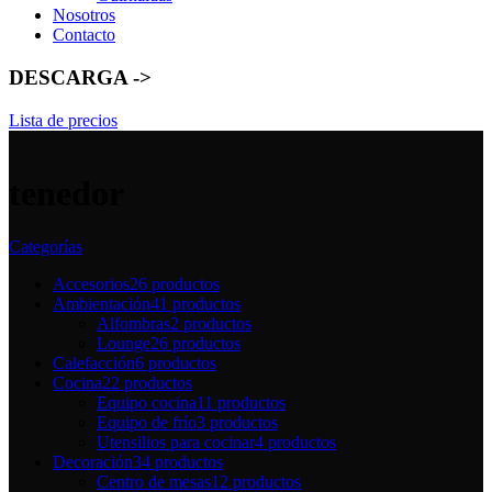
Nosotros
Contacto
DESCARGA ->
Lista de precios
tenedor
Categorías
Accesorios
26 productos
Ambientación
41 productos
Alfombras
2 productos
Lounge
26 productos
Calefacción
6 productos
Cocina
22 productos
Equipo cocina
11 productos
Equipo de frío
3 productos
Utensilios para cocinar
4 productos
Decoración
34 productos
Centro de mesas
12 productos