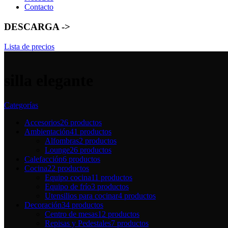
Contacto
DESCARGA ->
Lista de precios
silla elegante
Categorías
Accesorios
26 productos
Ambientación
41 productos
Alfombras
2 productos
Lounge
26 productos
Calefacción
6 productos
Cocina
22 productos
Equipo cocina
11 productos
Equipo de frío
3 productos
Utensilios para cocinar
4 productos
Decoración
34 productos
Centro de mesas
12 productos
Repisas y Pedestales
7 productos