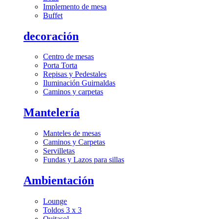
Implemento de mesa
Buffet
decoración
Centro de mesas
Porta Torta
Repisas y Pedestales
Iluminación Guirnaldas
Caminos y carpetas
Mantelería
Manteles de mesas
Caminos y Carpetas
Servilletas
Fundas y Lazos para sillas
Ambientación
Lounge
Toldos 3 x 3
Quitasol