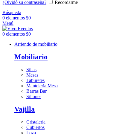
¿Olvidó su contraseña?
Recordarme
Búsqueda
0
elementos
$
0
Menú
0
elementos
$
0
Arriendo de mobiliario
Mobiliario
Sillas
Mesas
Taburetes
Mantelería Mesa
Barras Bar
Sillones
Vajilla
Cristalería
Cubiertos
Loza