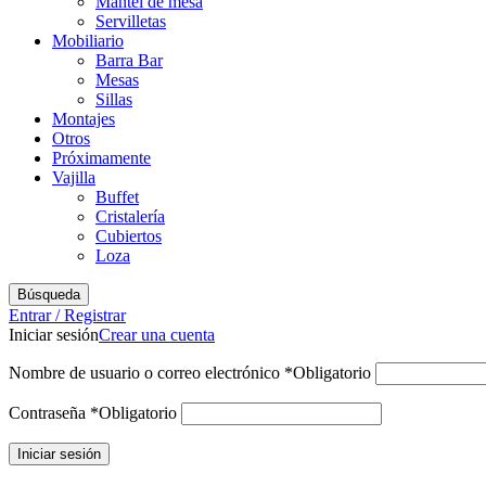
Mantel de mesa
Servilletas
Mobiliario
Barra Bar
Mesas
Sillas
Montajes
Otros
Próximamente
Vajilla
Buffet
Cristalería
Cubiertos
Loza
Búsqueda
Entrar / Registrar
Iniciar sesión
Crear una cuenta
Nombre de usuario o correo electrónico
*
Obligatorio
Contraseña
*
Obligatorio
Iniciar sesión