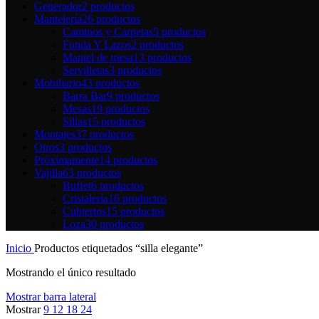
Generador
2 productos
Mantelería
26 productos
Caminos y Carpetas
5 productos
Funda Y Lazos
2 productos
Mantel de mesa
13 productos
Servilletas
3 productos
Mobiliario
43 productos
Barra Bar
9 productos
Mesas
19 productos
Sillas
15 productos
Montajes
37 productos
Otros
3 productos
Próximamente
14 productos
Vajilla
63 productos
Buffet
6 productos
Cristalería
16 productos
Cubiertos
15 productos
Loza
30 productos
Inicio
Productos etiquetados “silla elegante”
Mostrando el único resultado
Mostrar barra lateral
Mostrar
9
12
18
24