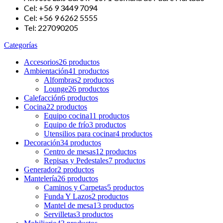
Cel: +56 9 3449 7094
Cel: +56 9 6262 5555
Tel: 227090205
Categorías
Accesorios
26 productos
Ambientación
41 productos
Alfombras
2 productos
Lounge
26 productos
Calefacción
6 productos
Cocina
22 productos
Equipo cocina
11 productos
Equipo de frío
3 productos
Utensilios para cocinar
4 productos
Decoración
34 productos
Centro de mesas
12 productos
Repisas y Pedestales
7 productos
Generador
2 productos
Mantelería
26 productos
Caminos y Carpetas
5 productos
Funda Y Lazos
2 productos
Mantel de mesa
13 productos
Servilletas
3 productos