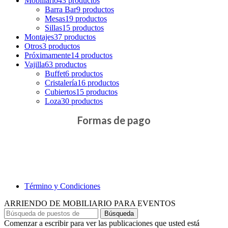
Mobiliario
43 productos
Barra Bar
9 productos
Mesas
19 productos
Sillas
15 productos
Montajes
37 productos
Otros
3 productos
Próximamente
14 productos
Vajilla
63 productos
Buffet
6 productos
Cristalería
16 productos
Cubiertos
15 productos
Loza
30 productos
Formas de pago
Término y Condiciones
ARRIENDO DE MOBILIARIO PARA EVENTOS
Búsqueda
Comenzar a escribir para ver las publicaciones que usted está