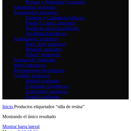
Repisas y Pedestales
7 productos
Generador
2 productos
Mantelería
26 productos
Caminos y Carpetas
5 productos
Funda Y Lazos
2 productos
Mantel de mesa
13 productos
Servilletas
3 productos
Mobiliario
43 productos
Barra Bar
9 productos
Mesas
19 productos
Sillas
15 productos
Montajes
37 productos
Otros
3 productos
Próximamente
14 productos
Vajilla
63 productos
Buffet
6 productos
Cristalería
16 productos
Cubiertos
15 productos
Loza
30 productos
Inicio
Productos etiquetados “silla de resina”
Mostrando el único resultado
Mostrar barra lateral