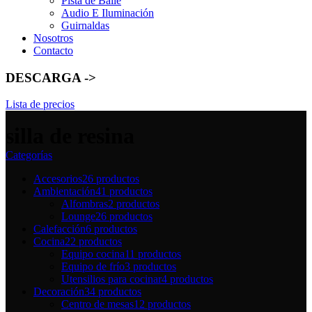
Pista de Baile
Audio E Iluminación
Guirnaldas
Nosotros
Contacto
DESCARGA ->
Lista de precios
silla de resina
Categorías
Accesorios
26 productos
Ambientación
41 productos
Alfombras
2 productos
Lounge
26 productos
Calefacción
6 productos
Cocina
22 productos
Equipo cocina
11 productos
Equipo de frío
3 productos
Utensilios para cocinar
4 productos
Decoración
34 productos
Centro de mesas
12 productos