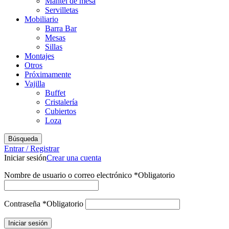
Mantel de mesa
Servilletas
Mobiliario
Barra Bar
Mesas
Sillas
Montajes
Otros
Próximamente
Vajilla
Buffet
Cristalería
Cubiertos
Loza
Búsqueda
Entrar / Registrar
Iniciar sesión
Crear una cuenta
Nombre de usuario o correo electrónico
*
Obligatorio
Contraseña
*
Obligatorio
Iniciar sesión