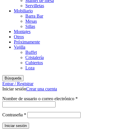
Mantel de mesa
Servilletas
Mobiliario
Barra Bar
Mesas
Sillas
Montajes
Otros
Próximamente
Vajilla
Buffet
Cristalería
Cubiertos
Loza
Búsqueda
Entrar / Registrar
Iniciar sesión
Crear una cuenta
Obligatorio
Nombre de usuario o correo electrónico
*
Obligatorio
Contraseña
*
Iniciar sesión