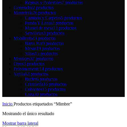
Repisas y Pedestales
7 productos
Generador
2 productos
Mantelería
26 productos
Caminos y Carpetas
5 productos
Funda Y Lazos
2 productos
Mantel de mesa
13 productos
Servilletas
3 productos
Mobiliario
43 productos
Barra Bar
9 productos
Mesas
19 productos
Sillas
15 productos
Montajes
37 productos
Otros
3 productos
Próximamente
14 productos
Vajilla
63 productos
Buffet
6 productos
Cristalería
16 productos
Cubiertos
15 productos
Loza
30 productos
Inicio
Productos etiquetados “Mimbre”
Mostrando el único resultado
Mostrar barra lateral