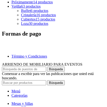
Próximamente
14 productos
Vajilla
63 productos
Buffet
6 productos
Cristalería
16 productos
Cubiertos
15 productos
Loza
30 productos
Formas de pago
Término y Condiciones
ARRIENDO DE MOBILIARIO PARA EVENTOS
Búsqueda
Comenzar a escribir para ver las publicaciones que usted está
buscando.
Búsqueda
Menú
Categorías
Mesas y Sillas