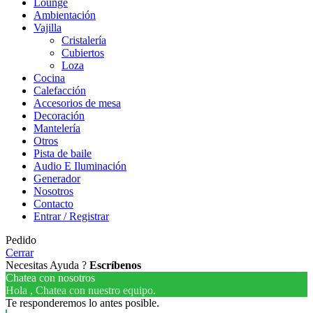
Lounge
Ambientación
Vajilla
Cristalería
Cubiertos
Loza
Cocina
Calefacción
Accesorios de mesa
Decoración
Mantelería
Otros
Pista de baile
Audio E Iluminación
Generador
Nosotros
Contacto
Entrar / Registrar
Pedido
Cerrar
Necesitas Ayuda ?
Escríbenos
Chatea con nosotros
Hola , Chatea con nuestro equipo.
Te responderemos lo antes posible.