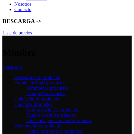
Nosotros
Contacto
DESCARGA ->
Lista de precios
Mimbre
Categorías
Accesorios
26 productos
Ambientación
41 productos
Alfombras
2 productos
Lounge
26 productos
Calefacción
6 productos
Cocina
22 productos
Equipo cocina
11 productos
Equipo de frío
3 productos
Utensilios para cocinar
4 productos
Decoración
34 productos
Centro de mesas
12 productos