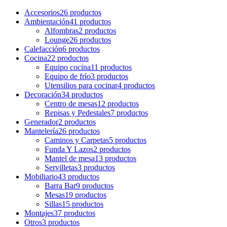
Accesorios
26 productos
Ambientación
41 productos
Alfombras
2 productos
Lounge
26 productos
Calefacción
6 productos
Cocina
22 productos
Equipo cocina
11 productos
Equipo de frío
3 productos
Utensilios para cocinar
4 productos
Decoración
34 productos
Centro de mesas
12 productos
Repisas y Pedestales
7 productos
Generador
2 productos
Mantelería
26 productos
Caminos y Carpetas
5 productos
Funda Y Lazos
2 productos
Mantel de mesa
13 productos
Servilletas
3 productos
Mobiliario
43 productos
Barra Bar
9 productos
Mesas
19 productos
Sillas
15 productos
Montajes
37 productos
Otros
3 productos