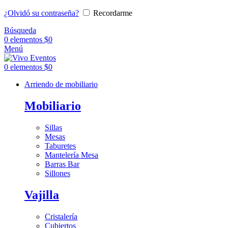
¿Olvidó su contraseña?
Recordarme
Búsqueda
0
elementos
$
0
Menú
0
elementos
$
0
Arriendo de mobiliario
Mobiliario
Sillas
Mesas
Taburetes
Mantelería Mesa
Barras Bar
Sillones
Vajilla
Cristalería
Cubiertos