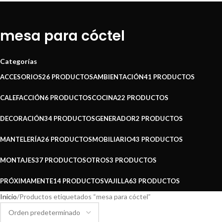
mesa para cóctel
Categorías
ACCESORIOS
26 PRODUCTOS
AMBIENTACIÓN
41 PRODUCTOS
CALEFACCIÓN
6 PRODUCTOS
COCINA
22 PRODUCTOS
DECORACIÓN
34 PRODUCTOS
GENERADOR
2 PRODUCTOS
MANTELERÍA
26 PRODUCTOS
MOBILIARIO
43 PRODUCTOS
MONTAJES
37 PRODUCTOS
OTROS
3 PRODUCTOS
PRÓXIMAMENTE
14 PRODUCTOS
VAJILLA
63 PRODUCTOS
Inicio
Productos etiquetados “mesa para cóctel”