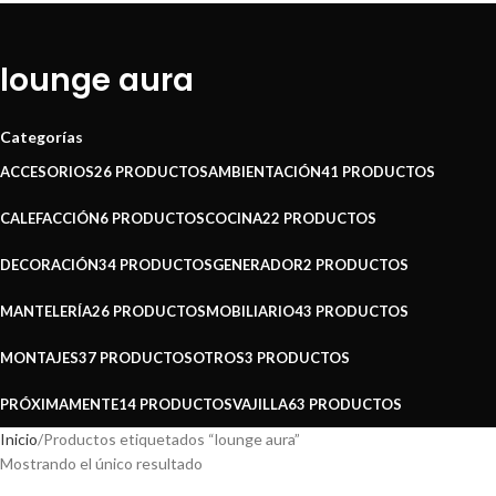
lounge aura
Categorías
ACCESORIOS
26 PRODUCTOS
AMBIENTACIÓN
41 PRODUCTOS
CALEFACCIÓN
6 PRODUCTOS
COCINA
22 PRODUCTOS
DECORACIÓN
34 PRODUCTOS
GENERADOR
2 PRODUCTOS
MANTELERÍA
26 PRODUCTOS
MOBILIARIO
43 PRODUCTOS
MONTAJES
37 PRODUCTOS
OTROS
3 PRODUCTOS
PRÓXIMAMENTE
14 PRODUCTOS
VAJILLA
63 PRODUCTOS
Inicio
Productos etiquetados “lounge aura”
Mostrando el único resultado