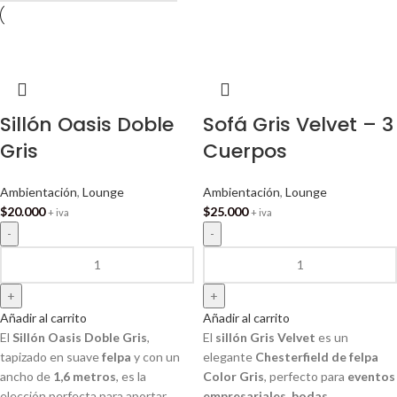
Sillón Oasis Doble
Sofá Gris Velvet – 3
Gris
Cuerpos
Ambientación
,
Lounge
Ambientación
,
Lounge
$
20.000
$
25.000
+ iva
+ iva
Añadir al carrito
Añadir al carrito
El
Sillón Oasis Doble Gris
,
El
sillón Gris Velvet
es un
tapizado en suave
felpa
y con un
elegante
Chesterfield de felpa
ancho de
1,6 metros
, es la
Color Gris
, perfecto para
eventos
elección perfecta para aportar
empresariales, bodas,