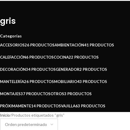
gris
Categorías
ACCESORIOS
26 PRODUCTOS
AMBIENTACIÓN
41 PRODUCTOS
CALEFACCIÓN
6 PRODUCTOS
COCINA
22 PRODUCTOS
DECORACIÓN
34 PRODUCTOS
GENERADOR
2 PRODUCTOS
MANTELERÍA
26 PRODUCTOS
MOBILIARIO
43 PRODUCTOS
MONTAJES
37 PRODUCTOS
OTROS
3 PRODUCTOS
PRÓXIMAMENTE
14 PRODUCTOS
VAJILLA
63 PRODUCTOS
Inicio
Productos etiquetados “gris”