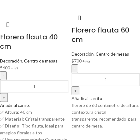
Florero flauta 60
Florero flauta 40
cm
cm
Decoración
,
Centro de mesas
Decoración
,
Centro de mesas
$
700
+ iva
$
600
+ iva
Añadir al carrito
Añadir al carrito
florero de 60 centímetro de altura,
✅
Altura:
40 cm
contextura cristal
✅
Material:
Cristal transparente
transparente, recomendado para
✅
Diseño:
Tipo flauta, ideal para
centro de mesa.
arreglos florales altos
✅
Uso recomendado:
Centros de