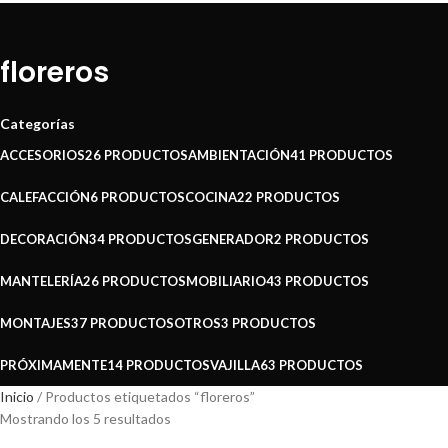
floreros
Categorías
ACCESORIOS
26 PRODUCTOS
AMBIENTACIÓN
41 PRODUCTOS
CALEFACCIÓN
6 PRODUCTOS
COCINA
22 PRODUCTOS
DECORACIÓN
34 PRODUCTOS
GENERADOR
2 PRODUCTOS
MANTELERÍA
26 PRODUCTOS
MOBILIARIO
43 PRODUCTOS
MONTAJES
37 PRODUCTOS
OTROS
3 PRODUCTOS
PRÓXIMAMENTE
14 PRODUCTOS
VAJILLA
63 PRODUCTOS
Inicio
Productos etiquetados “floreros”
Mostrando los 5 resultados