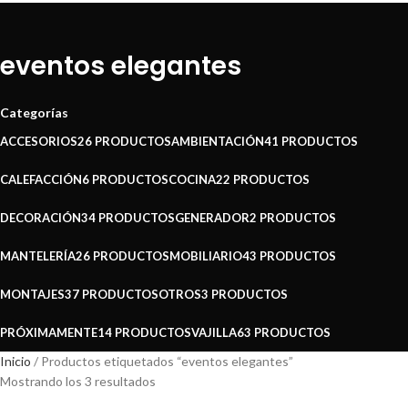
eventos elegantes
Categorías
ACCESORIOS
26 PRODUCTOS
AMBIENTACIÓN
41 PRODUCTOS
CALEFACCIÓN
6 PRODUCTOS
COCINA
22 PRODUCTOS
DECORACIÓN
34 PRODUCTOS
GENERADOR
2 PRODUCTOS
MANTELERÍA
26 PRODUCTOS
MOBILIARIO
43 PRODUCTOS
MONTAJES
37 PRODUCTOS
OTROS
3 PRODUCTOS
PRÓXIMAMENTE
14 PRODUCTOS
VAJILLA
63 PRODUCTOS
Inicio
Productos etiquetados “eventos elegantes”
Mostrando los 3 resultados