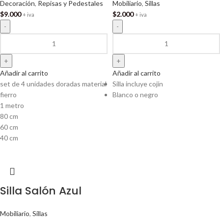
Decoración
,
Repisas y Pedestales
Mobiliario
,
Sillas
$
9.000
$
2.000
+ iva
+ iva
Añadir al carrito
Añadir al carrito
set de 4 unidades doradas material
Silla incluye cojín
fierro
Blanco o negro
1 metro
80 cm
60 cm
40 cm
Silla Salón Azul
Mobiliario
,
Sillas