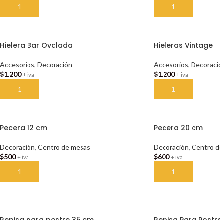
AÑADIR AL CARRITO
AÑADIR AL CARRI
Hielera Bar Ovalada
Hieleras Vintage
Accesorios
,
Decoración
Accesorios
,
Decoraci
$
1.200
$
1.200
+ iva
+ iva
AÑADIR AL CARRITO
AÑADIR AL CARRI
Pecera 12 cm
Pecera 20 cm
Decoración
,
Centro de mesas
Decoración
,
Centro d
$
500
$
600
+ iva
+ iva
AÑADIR AL CARRITO
AÑADIR AL CARRI
Repisa para postre 35 cm
Repisa Para Postr