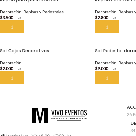
Decoración
,
Repisas y Pedestales
Decoración
,
Repisas 
$
3.500
$
2.800
+ iva
+ iva
AÑADIR AL CARRITO
AÑADIR AL CARRI
Set Cajas Decorativas
Set Pedestal dor
Decoración
Decoración
,
Repisas 
$
2.000
$
9.000
+ iva
+ iva
AÑADIR AL CARRITO
AÑADIR AL CARRI
ACC
26 P
D
34
Horarios Lun - Vie : 8:00 - 17:00 Hrs