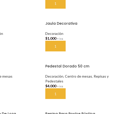
TO
AÑADIR AL CARRITO
Jaula Decorativa
ón
Decoración
$
1.000
+ iva
TO
AÑADIR AL CARRITO
Pedestal Dorado 50 cm
e mesas
Decoración
,
Centro de mesas
,
Repisas y
Pedestales
$
4.000
+ iva
TO
AÑADIR AL CARRITO
e De Loza
Repisa Para Postre Rústica