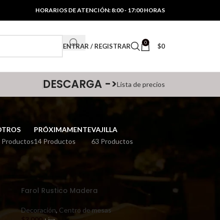
HORARIOS DE ATENCIÓN: 8:00 - 17:00 HORAS
0
ENTRAR / REGISTRAR
$
0
DESCARGA ->
Lista de precios
OTROS
PRÓXIMAMENTE
VAJILLA
 Productos
14 Productos
63 Productos
12
18
24
Farol Rustico Madera
Decoración
,
Centro de mesas
$
3.000
+ iva