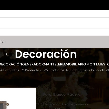
TO
Decoración
DECORACIÓN
GENERADOR
MANTELERÍA
MOBILIARIO
MONTAJES
34 Productos
2 Productos
26 Productos
43 Productos
37 Productos
3
Mostrar
9
Farol Blanco Madera
Decoración
,
Centro de mesas
$
3.000
+ iva