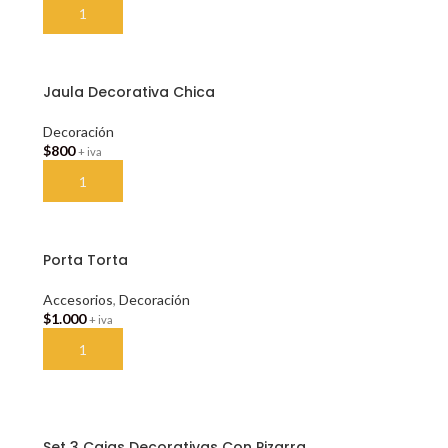
AÑADIR AL CARRITO
Jaula Decorativa Chica
Decoración
$
800
+ iva
AÑADIR AL CARRITO
Porta Torta
Accesorios
,
Decoración
$
1.000
+ iva
AÑADIR AL CARRITO
Set 3 Cajas Decorativas Con Pizarra