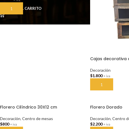
AÑADIR AL CARRITO
Cajas decorativa 
Decoración
$
1.800
+ iva
AÑADIR AL CARRI
Florero Cilíndrico 30X12 cm
Florero Dorado
Decoración
,
Centro de mesas
Decoración
,
Centro d
$
800
$
2.200
+ iva
+ iva