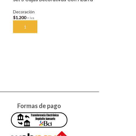
Decoración
$
1.200
+ iva
AÑADIR AL CARRITO
Formas de pago