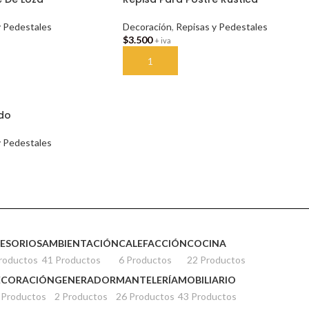
y Pedestales
Decoración
,
Repisas y Pedestales
$
3.500
+ iva
TO
AÑADIR AL CARRITO
ado
y Pedestales
TO
ESORIOS
AMBIENTACIÓN
CALEFACCIÓN
COCINA
roductos
41 Productos
6 Productos
22 Productos
ECORACIÓN
GENERADOR
MANTELERÍA
MOBILIARIO
 Productos
2 Productos
26 Productos
43 Productos