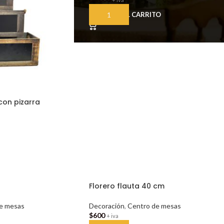
AÑADIR AL CARRITO
con pizarra
TO
Florero flauta 40 cm
e mesas
Decoración
,
Centro de mesas
$
600
+ iva