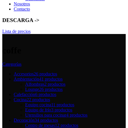
Nosotros
Contacto
DESCARGA ->
Lista de precios
coffe
Categorías
Accesorios
26 productos
Ambientación
41 productos
Alfombras
2 productos
Lounge
26 productos
Calefacción
6 productos
Cocina
22 productos
Equipo cocina
11 productos
Equipo de frío
3 productos
Utensilios para cocinar
4 productos
Decoración
34 productos
Centro de mesas
12 productos