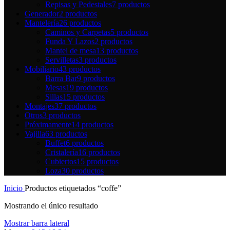
Repisas y Pedestales
7 productos
Generador
2 productos
Mantelería
26 productos
Caminos y Carpetas
5 productos
Funda Y Lazos
2 productos
Mantel de mesa
13 productos
Servilletas
3 productos
Mobiliario
43 productos
Barra Bar
9 productos
Mesas
19 productos
Sillas
15 productos
Montajes
37 productos
Otros
3 productos
Próximamente
14 productos
Vajilla
63 productos
Buffet
6 productos
Cristalería
16 productos
Cubiertos
15 productos
Loza
30 productos
Inicio
Productos etiquetados “coffe”
Mostrando el único resultado
Mostrar barra lateral