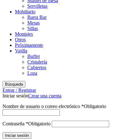
Mantel de mesa
Servilletas
Mobiliario
Barra Bar
Mesas
Sillas
Montajes
Otros
Próximamente
Vajilla
Buffet
Cristalería
Cubiertos
Loza
Búsqueda
Entrar / Registrar
Iniciar sesión
Crear una cuenta
Nombre de usuario o correo electrónico
*
Obligatorio
Contraseña
*
Obligatorio
Iniciar sesión