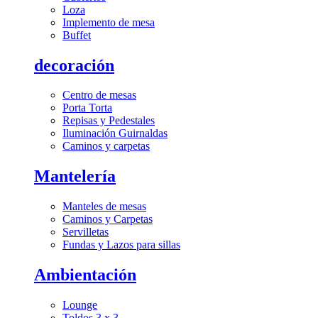
Loza
Implemento de mesa
Buffet
decoración
Centro de mesas
Porta Torta
Repisas y Pedestales
Iluminación Guirnaldas
Caminos y carpetas
Mantelería
Manteles de mesas
Caminos y Carpetas
Servilletas
Fundas y Lazos para sillas
Ambientación
Lounge
Toldos 3 x 3