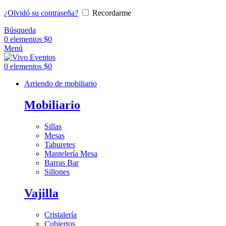
¿Olvidó su contraseña?
Recordarme
Búsqueda
0
elementos
$
0
Menú
0
elementos
$
0
Arriendo de mobiliario
Mobiliario
Sillas
Mesas
Taburetes
Mantelería Mesa
Barras Bar
Sillones
Vajilla
Cristalería
Cubiertos