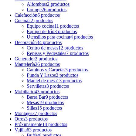
Alfombras
2 productos
Lounge
26 productos
Calefacción
6 productos
Cocina
22 productos
Equipo cocina
11 productos
Equipo de frío
3 productos
Utensilios para cocinar
4 productos
Decoración
34 productos
Centro de mesas
12 productos
Repisas y Pedestales
7 productos
Generador
2 productos
Mantelería
26 productos
Caminos y Carpetas
5 productos
Funda Y Lazos
2 productos
Mantel de mesa
13 productos
Servilletas
3 productos
Mobiliario
43 productos
Barra Bar
9 productos
Mesas
19 productos
Sillas
15 productos
Montajes
37 productos
Otros
3 productos
Próximamente
14 productos
Vajilla
63 productos
Buffet
6 productos