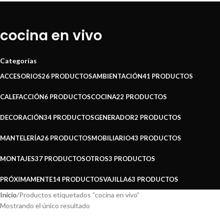
cocina en vivo
Categorías
ACCESORIOS
26 PRODUCTOS
AMBIENTACIÓN
41 PRODUCTOS
CALEFACCIÓN
6 PRODUCTOS
COCINA
22 PRODUCTOS
DECORACIÓN
34 PRODUCTOS
GENERADOR
2 PRODUCTOS
MANTELERÍA
26 PRODUCTOS
MOBILIARIO
43 PRODUCTOS
MONTAJES
37 PRODUCTOS
OTROS
3 PRODUCTOS
PRÓXIMAMENTE
14 PRODUCTOS
VAJILLA
63 PRODUCTOS
Inicio
Productos etiquetados “cocina en vivo”
Mostrando el único resultado