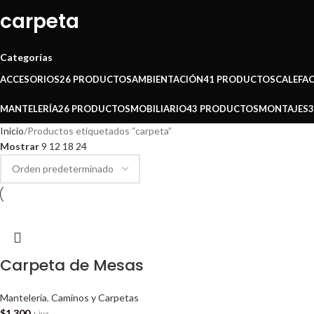
carpeta
Categorías
ACCESORIOS
26 PRODUCTOS
AMBIENTACIÓN
41 PRODUCTOS
CALEFA
MANTELERÍA
26 PRODUCTOS
MOBILIARIO
43 PRODUCTOS
MONTAJES
Inicio
Productos etiquetados “carpeta”
Mostrar
9
12
18
24
Carpeta de Mesas
Mantelería
,
Caminos y Carpetas
$
1.300
+ iva