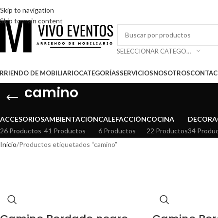
RRIENDO DE MOBILIARIO PARA EVENTOS
Skip to navigation
Skip to main content
SELECCIONAR CATEGORÍA
RRIENDO DE MOBILIARIO
CATEGORÍAS
SERVICIOS
NOSOTROS
CONTAC
camino
ACCESORIOS
AMBIENTACIÓN
CALEFACCIÓN
COCINA
DECORA
26 Productos
41 Productos
6 Productos
22 Productos
34 Produ
Inicio
Productos etiquetados “camino”