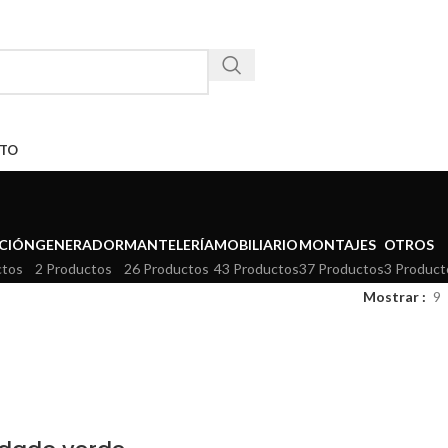
TO
CIÓN
GENERADOR
MANTELERÍA
MOBILIARIO
MONTAJES
OTROS
ctos
2 Productos
26 Productos
43 Productos
37 Productos
3 Product
Mostrar
9