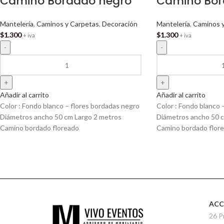
Camino Bordado negro
Camino Bor
Mantelería
,
Caminos y Carpetas
,
Decoración
Mantelería
,
Caminos 
$
1.300
$
1.300
+ iva
+ iva
Añadir al carrito
Añadir al carrito
Color : Fondo blanco – flores bordadas negro
Color : Fondo blanco 
Diámetros ancho 50 cm Largo 2 metros
Diámetros ancho 50 c
Camino bordado floreado
Camino bordado flor
ACC
26 P