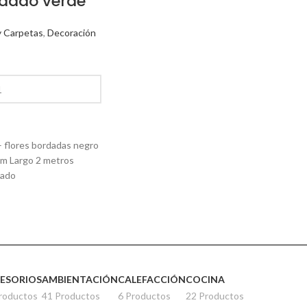
dado verde
y Carpetas
,
Decoración
– flores bordadas negro
m Largo 2 metros
eado
ESORIOS
AMBIENTACIÓN
CALEFACCIÓN
COCINA
roductos
41 Productos
6 Productos
22 Productos