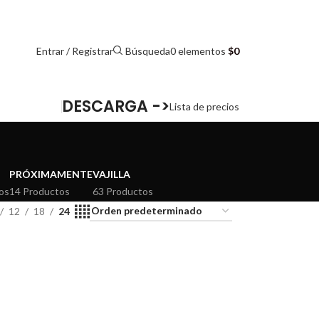
HORARIOS DE ATENCIÓN: 8:00 - 17:00 HORAS
Entrar / Registrar
0
elementos
$
0
Búsqueda
DESCARGA ->
Lista de precios
PRÓXIMAMENTE
VAJILLA
os
14 Productos
63 Productos
12
18
24