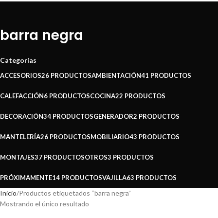
barra negra
Categorías
ACCESORIOS
26 PRODUCTOS
AMBIENTACIÓN
41 PRODUCTOS
CALEFACCIÓN
6 PRODUCTOS
COCINA
22 PRODUCTOS
DECORACIÓN
34 PRODUCTOS
GENERADOR
2 PRODUCTOS
MANTELERÍA
26 PRODUCTOS
MOBILIARIO
43 PRODUCTOS
MONTAJES
37 PRODUCTOS
OTROS
3 PRODUCTOS
PRÓXIMAMENTE
14 PRODUCTOS
VAJILLA
63 PRODUCTOS
Inicio
Productos etiquetados “barra negra”
Mostrando el único resultado