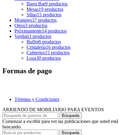
Barra Bar
9 productos
Mesas
19 productos
Sillas
15 productos
Montajes
37 productos
Otros
3 productos
Próximamente
14 productos
Vajilla
63 productos
Buffet
6 productos
Cristalería
16 productos
Cubiertos
15 productos
Loza
30 productos
Formas de pago
Término y Condiciones
ARRIENDO DE MOBILIARIO PARA EVENTOS
Búsqueda
Comenzar a escribir para ver las publicaciones que usted está
buscando.
Búsqueda