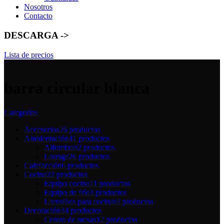
Nosotros
Contacto
DESCARGA ->
Lista de precios
barra circular blanca
Categorías
Accesorios
26 productos
Ambientación
41 productos
Alfombras
2 productos
Lounge
26 productos
Calefacción
6 productos
Cocina
22 productos
Equipo cocina
11 productos
Equipo de frío
3 productos
Utensilios para cocinar
4 productos
Decoración
34 productos
Centro de mesas
12 productos