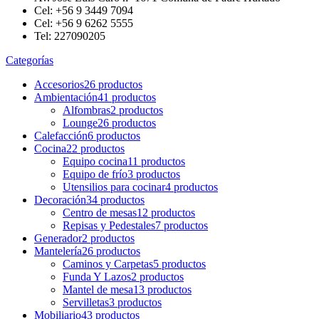
Cel: +56 9 3449 7094
Cel: +56 9 6262 5555
Tel: 227090205
Categorías
Accesorios
26 productos
Ambientación
41 productos
Alfombras
2 productos
Lounge
26 productos
Calefacción
6 productos
Cocina
22 productos
Equipo cocina
11 productos
Equipo de frío
3 productos
Utensilios para cocinar
4 productos
Decoración
34 productos
Centro de mesas
12 productos
Repisas y Pedestales
7 productos
Generador
2 productos
Mantelería
26 productos
Caminos y Carpetas
5 productos
Funda Y Lazos
2 productos
Mantel de mesa
13 productos
Servilletas
3 productos
Mobiliario
43 productos