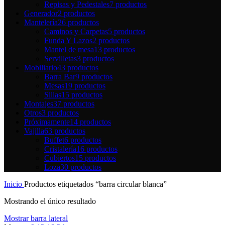
Repisas y Pedestales
7 productos
Generador
2 productos
Mantelería
26 productos
Caminos y Carpetas
5 productos
Funda Y Lazos
2 productos
Mantel de mesa
13 productos
Servilletas
3 productos
Mobiliario
43 productos
Barra Bar
9 productos
Mesas
19 productos
Sillas
15 productos
Montajes
37 productos
Otros
3 productos
Próximamente
14 productos
Vajilla
63 productos
Buffet
6 productos
Cristalería
16 productos
Cubiertos
15 productos
Loza
30 productos
Inicio
Productos etiquetados “barra circular blanca”
Mostrando el único resultado
Mostrar barra lateral