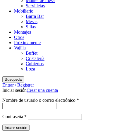
Mantel de mesa
Servilletas
Mobiliario
Barra Bar
Mesas
Sillas
Montajes
Otros
Próximamente
Vajilla
Buffet
Cristalería
Cubiertos
Loza
Búsqueda
Entrar / Registrar
Iniciar sesión
Crear una cuenta
Obligatorio
Nombre de usuario o correo electrónico
*
Obligatorio
Contraseña
*
Iniciar sesión