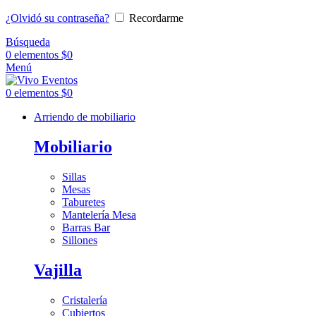
¿Olvidó su contraseña?
Recordarme
Búsqueda
0
elementos
$
0
Menú
0
elementos
$
0
Arriendo de mobiliario
Mobiliario
Sillas
Mesas
Taburetes
Mantelería Mesa
Barras Bar
Sillones
Vajilla
Cristalería
Cubiertos