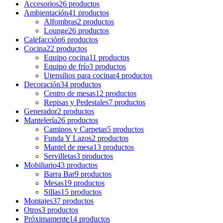
Accesorios
26 productos
Ambientación
41 productos
Alfombras
2 productos
Lounge
26 productos
Calefacción
6 productos
Cocina
22 productos
Equipo cocina
11 productos
Equipo de frío
3 productos
Utensilios para cocinar
4 productos
Decoración
34 productos
Centro de mesas
12 productos
Repisas y Pedestales
7 productos
Generador
2 productos
Mantelería
26 productos
Caminos y Carpetas
5 productos
Funda Y Lazos
2 productos
Mantel de mesa
13 productos
Servilletas
3 productos
Mobiliario
43 productos
Barra Bar
9 productos
Mesas
19 productos
Sillas
15 productos
Montajes
37 productos
Otros
3 productos
Próximamente
14 productos