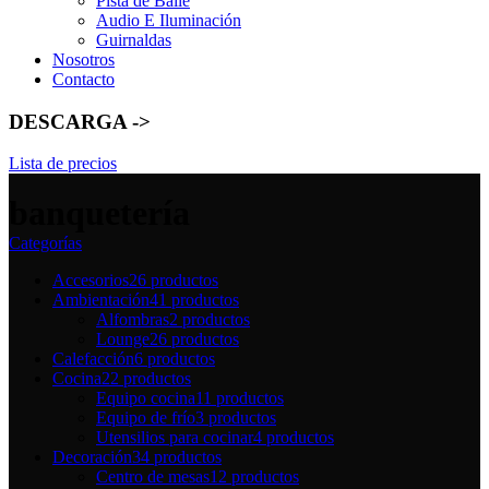
Pista de Baile
Audio E Iluminación
Guirnaldas
Nosotros
Contacto
DESCARGA ->
Lista de precios
banquetería
Categorías
Accesorios
26 productos
Ambientación
41 productos
Alfombras
2 productos
Lounge
26 productos
Calefacción
6 productos
Cocina
22 productos
Equipo cocina
11 productos
Equipo de frío
3 productos
Utensilios para cocinar
4 productos
Decoración
34 productos
Centro de mesas
12 productos