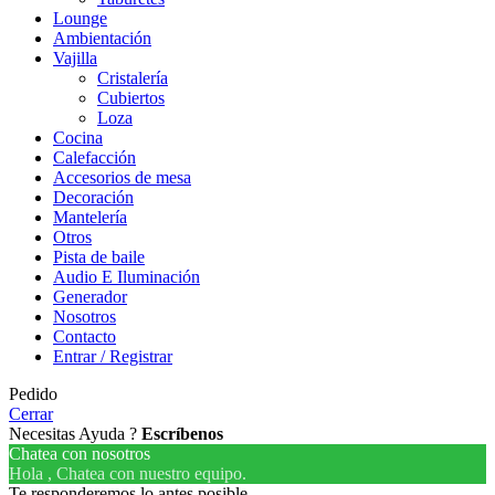
Lounge
Ambientación
Vajilla
Cristalería
Cubiertos
Loza
Cocina
Calefacción
Accesorios de mesa
Decoración
Mantelería
Otros
Pista de baile
Audio E Iluminación
Generador
Nosotros
Contacto
Entrar / Registrar
Pedido
Cerrar
Necesitas Ayuda ?
Escríbenos
Chatea con nosotros
Hola , Chatea con nuestro equipo.
Te responderemos lo antes posible.