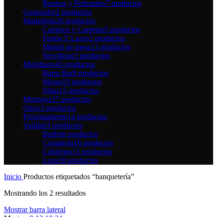
Repisas y Pedestales
7 productos
Generador
2 productos
Mantelería
26 productos
Caminos y Carpetas
5 productos
Funda Y Lazos
2 productos
Mantel de mesa
13 productos
Servilletas
3 productos
Mobiliario
43 productos
Barra Bar
9 productos
Mesas
19 productos
Sillas
15 productos
Montajes
37 productos
Otros
3 productos
Próximamente
14 productos
Vajilla
63 productos
Buffet
6 productos
Cristalería
16 productos
Cubiertos
15 productos
Loza
30 productos
Inicio
Productos etiquetados “banquetería”
Mostrando los 2 resultados
Mostrar barra lateral