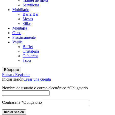
Mantel de mesa
Servilletas
Mobiliario
Barra Bar
Mesas
Sillas
Montajes
Otros
Próximamente
Vajilla
Buffet
Cristalería
Cubiertos
Loza
Búsqueda
Entrar / Registrar
Iniciar sesión
Crear una cuenta
Nombre de usuario o correo electrónico
*
Obligatorio
Contraseña
*
Obligatorio
Iniciar sesión